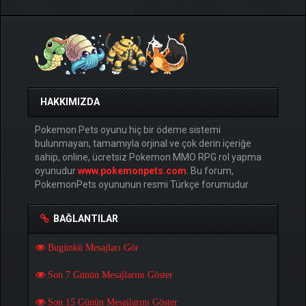
HAKKIMIZDA
Pokemon Pets oyunu hiç bir ödeme sistemi
bulunmayan, tamamıyla orjinal ve çok derin içeriğe
sahip, online, ücretsiz Pokemon MMO RPG rol yapma
oyunudur
www.pokemonpets.com
. Bu forum,
PokemonPets oyununun resmi Türkçe forumudur
BAĞLANTILAR
Bugünkü Mesajları Gör
Son 7 Günün Mesajlarını Göster
Son 15 Günün Mesajlarını Göster