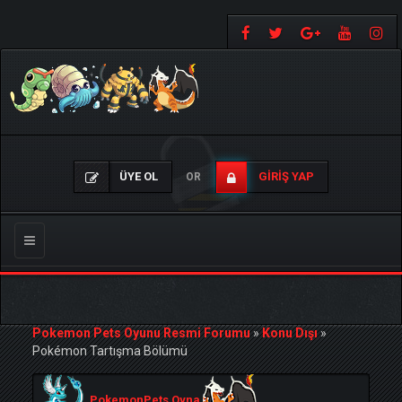
ÜYE OL
GIRIŞ YAP
OR
Gezinmeyi
Değiştir
Pokemon Pets Oyunu Resmi Forumu
»
Konu Dışı
»
Pokémon Tartışma Bölümü
PokemonPets Oyna