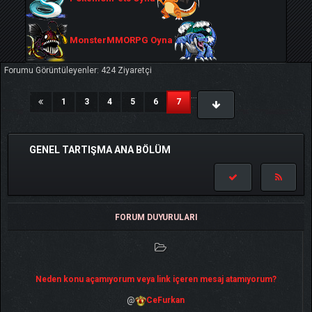
MonsterMMORPG Oyna
Forumu Görüntüleyenler: 424 Ziyaretçi
...
(current)
1
3
4
5
6
7
GENEL TARTIŞMA ANA BÖLÜM
FORUM DUYURULARI
Neden konu açamıyorum veya link içeren mesaj atamıyorum?
@
CeFurkan