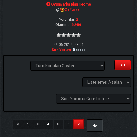
Oyuna arka plan seçme
@
CeFurkan
Yorumlar:
2
Okunma:
6,986
29.06.2014, 23:01
Son Yorum
:
Bexces
...
(current)
1
3
4
5
6
7