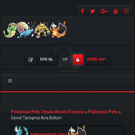
ÜYE OL
GIRIŞ YAP
OR
Gezinmeyi
Değiştir
Pokemon Pets Oyunu Resmi Forumu
»
Pokemon Pets
»
Genel Tartışma Ana Bölüm
PokemonPets Oyna