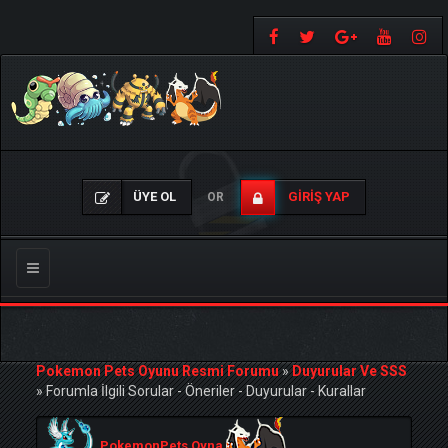
ÜYE OL
GIRIŞ YAP
OR
Gezinmeyi
Değiştir
Pokemon Pets Oyunu Resmi Forumu
»
Duyurular Ve SSS
»
Forumla İlgili Sorular - Öneriler - Duyurular - Kurallar
PokemonPets Oyna