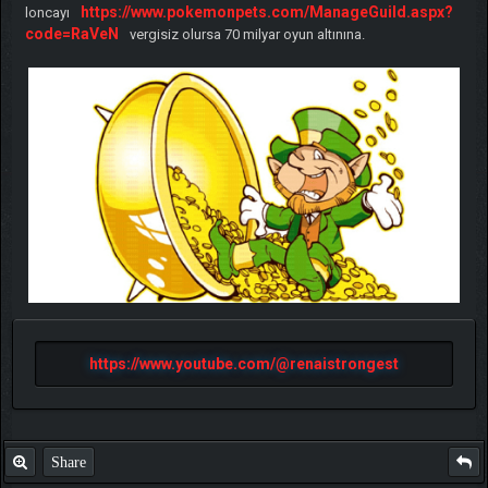
https://www.pokemonpets.com/ManageGuild.aspx?
loncayı
code=RaVeN
vergisiz olursa 70 milyar oyun altınına.
https://www.youtube.com/@renaistrongest
Share