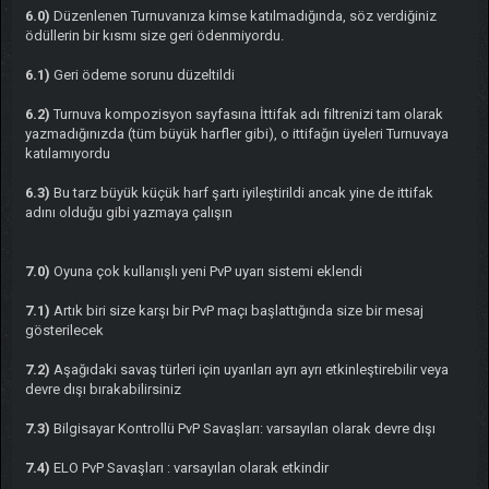
6.0)
Düzenlenen Turnuvanıza kimse katılmadığında, söz verdiğiniz
ödüllerin bir kısmı size geri ödenmiyordu.
6.1)
Geri ödeme sorunu düzeltildi
6.2)
Turnuva kompozisyon sayfasına İttifak adı filtrenizi tam olarak
yazmadığınızda (tüm büyük harfler gibi), o ittifağın üyeleri Turnuvaya
katılamıyordu
6.3)
Bu tarz büyük küçük harf şartı iyileştirildi ancak yine de ittifak
adını olduğu gibi yazmaya çalışın
7.0)
Oyuna çok kullanışlı yeni PvP uyarı sistemi eklendi
7.1)
Artık biri size karşı bir PvP maçı başlattığında size bir mesaj
gösterilecek
7.2)
Aşağıdaki savaş türleri için uyarıları ayrı ayrı etkinleştirebilir veya
devre dışı bırakabilirsiniz
7.3)
Bilgisayar Kontrollü PvP Savaşları: varsayılan olarak devre dışı
7.4)
ELO PvP Savaşları : varsayılan olarak etkindir