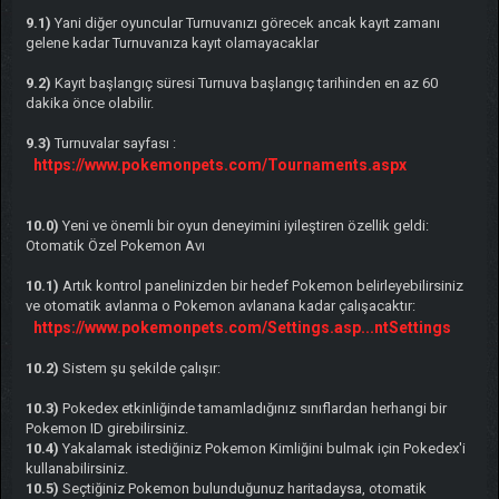
9.1)
Yani diğer oyuncular Turnuvanızı görecek ancak kayıt zamanı
gelene kadar Turnuvanıza kayıt olamayacaklar
9.2)
Kayıt başlangıç süresi Turnuva başlangıç tarihinden en az 60
dakika önce olabilir.
9.3)
Turnuvalar sayfası :
https://www.pokemonpets.com/Tournaments.aspx
10.0)
Yeni ve önemli bir oyun deneyimini iyileştiren özellik geldi:
Otomatik Özel Pokemon Avı
10.1)
Artık kontrol panelinizden bir hedef Pokemon belirleyebilirsiniz
ve otomatik avlanma o Pokemon avlanana kadar çalışacaktır:
https://www.pokemonpets.com/Settings.asp...ntSettings
10.2)
Sistem şu şekilde çalışır:
10.3)
Pokedex etkinliğinde tamamladığınız sınıflardan herhangi bir
Pokemon ID girebilirsiniz.
10.4)
Yakalamak istediğiniz Pokemon Kimliğini bulmak için Pokedex'i
kullanabilirsiniz.
10.5)
Seçtiğiniz Pokemon bulunduğunuz haritadaysa, otomatik