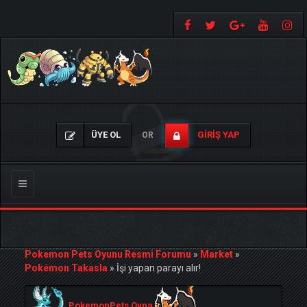
ÜYE OL
GIRIŞ YAP
OR
Gezinmeyi
Değiştir
Pokemon Pets Oyunu Resmi Forumu
»
Market
»
Pokémon Takasla
»
İşi yapan parayı alır!
PokemonPets Oyna