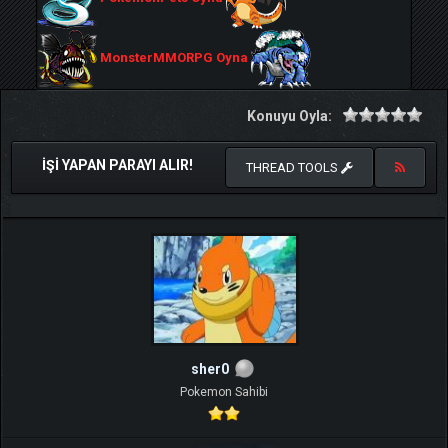
MonsterMMORPG Oyna
Konuyu Oyla:
İŞI YAPAN PARAYI ALIR!
THREAD TOOLS
sher0
Pokemon Sahibi