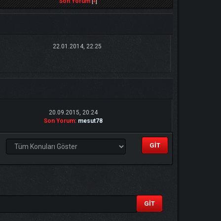
Son Yorum
[
+
]
22.01.2014, 22:25
20.09.2015, 20:24
Son Yorum
:
mesut78