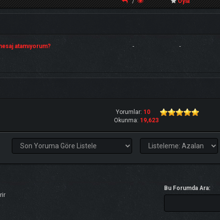
/
Oyla
mesaj atamıyorum?
-
-
Yorumlar:
10
Okunma:
19,623
Bu Forumda Ara:
ir