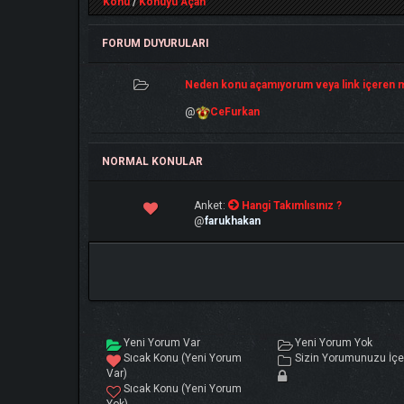
Konu
/
Konuyu Açan
FORUM DUYURULARI
Neden konu açamıyorum veya link içeren 
@
CeFurkan
NORMAL KONULAR
Anket:
Derecelendirme: 5/5 - 1 oy
Hangi Takımlısınız ?
1
2
3
4
5
@
farukhakan
Yeni Yorum Var
Yeni Yorum Yok
Sıcak Konu (Yeni Yorum
Sizin Yorumunuzu İçer
Var)
Sıcak Konu (Yeni Yorum