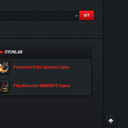
OYUNLAR
Pokemon Pets Oyununu Oyna
Play Monster MMORPG Game