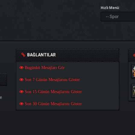
Hızlı Menü:
BAĞLANTILAR
Bugünkü Mesajları Gör
Son 7 Günün Mesajlarını Göster
Son 15 Günün Mesajlarını Göster
ğe
Son 30 Günün Mesajlarını Göster