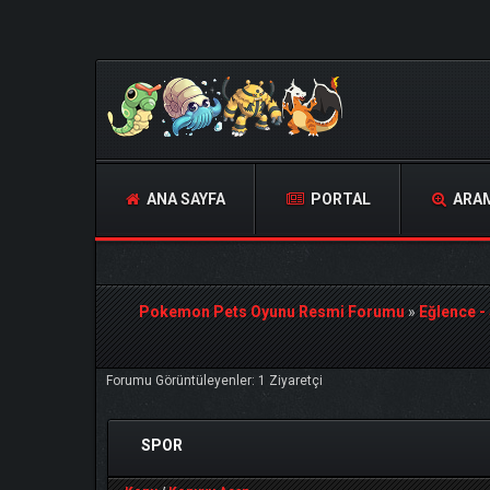
ANA SAYFA
PORTAL
ARA
Pokemon Pets Oyunu Resmi Forumu
»
Eğlence -
Forumu Görüntüleyenler: 1 Ziyaretçi
SPOR