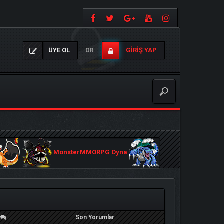
ÜYE OL
GIRIŞ YAP
OR
MonsterMMORPG Oyna
/
Son Yorumlar