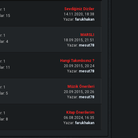
Sevdiğiniz Diziler
r: 1
14.11.2020, 18:38
ar: 15
Yazar:
farukhakan
MARSLI
r: 1
18.09.2015, 21:51
ar: 4
Yazar:
mesut78
Hangi Takımlısınız ?
r: 1
20.09.2015, 20:24
ar: 11
Yazar:
mesut78
Müzik Önerileri
r: 1
20.09.2015, 20:26
ar: 5
Yazar:
mesut78
Kitap Önerilerim
r: 1
06.08.2024, 16:35
ar: 8
Yazar:
farukhakan