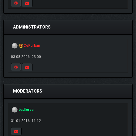
ADMINISTRATORS
CeFurkan
03.08.2026, 23:00
MODERATORS
badfersa
31.01.2016, 11:12