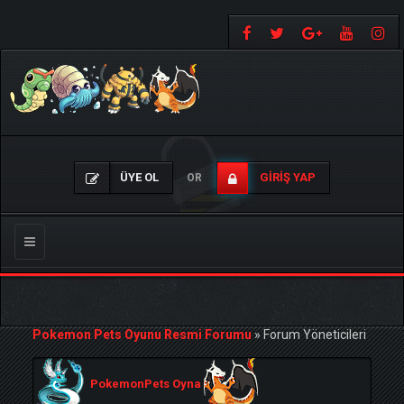
ÜYE OL
GIRIŞ YAP
OR
Gezinmeyi
Değiştir
Pokemon Pets Oyunu Resmi Forumu
»
Forum Yöneticileri
PokemonPets Oyna