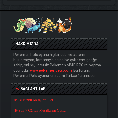
HAKKIMIZDA
Pokemon Pets oyunu hiç bir ödeme sistemi
bulunmayan, tamamıyla orjinal ve çok derin içeriğe
sahip, online, ücretsiz Pokemon MMO RPG rol yapma
oyunudur
www.pokemonpets.com
. Bu forum,
PokemonPets oyununun resmi Türkçe forumudur
BAĞLANTILAR
Bugünkü Mesajları Gör
Son 7 Günün Mesajlarını Göster