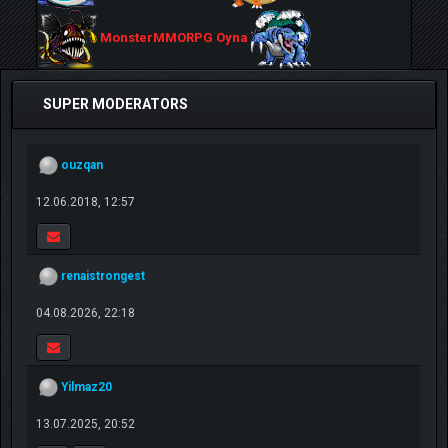
MonsterMMORPG Oyna
SUPER MODERATORS
ouzqan
12.06.2018, 12:57
renaistrongest
04.08.2026, 22:18
Yilmaz20
13.07.2025, 20:52