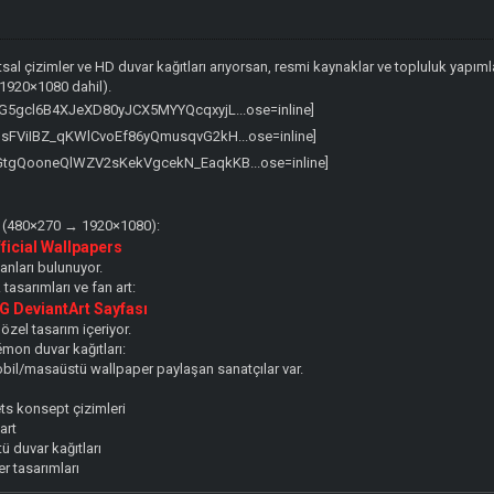
al çizimler ve HD duvar kağıtları arıyorsan, resmi kaynaklar ve topluluk yapımla
(1920×1080 dahil).
rı (480×270 → 1920×1080):
icial Wallpapers
anları bulunuyor.
asarımları ve fan art:
DeviantArt Sayfası
zel tasarım içeriyor.
mon duvar kağıtları:
obil/masaüstü wallpaper paylaşan sanatçılar var.
s konsept çizimleri
art
 duvar kağıtları
r tasarımları