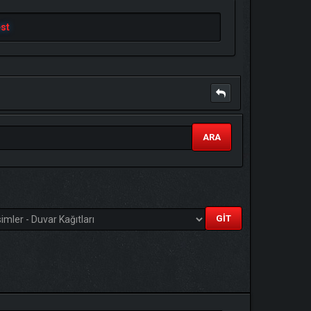
st
ARA