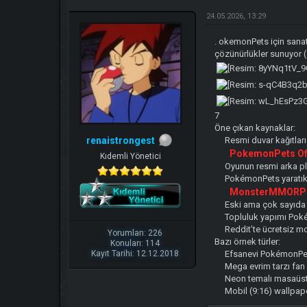
24.05.2026, 13:29
. okemonPets için sanats
çözünürlükler sunuyor 
7
Öne çıkan kaynaklar:
renaistrongest
Resmi duvar kağıtla
PokemonPets Off
Kıdemli Yönetici
Oyunun resmi arka pl
PokémonPets yaratık t
MonsterMMORPG 
Eski ama çok sayıda ö
Topluluk yapımı Poké
Reddit’te ücretsiz m
Yorumları: 226
Bazı örnek türler:
Konuları: 114
Kayıt Tarihi: 12.12.2018
Efsanevi PokémonPet
Mega evrim tarzı fan 
Neon temalı masaüstü
Mobil (9:16) wallpape