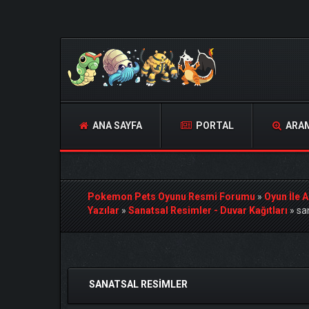
ANA SAYFA
PORTAL
ARA
Pokemon Pets Oyunu Resmi Forumu
»
Oyun İle A
Yazılar
»
Sanatsal Resimler - Duvar Kağıtları
»
sa
Derecelendirme: 0/5 - 0 oy
1
2
3
4
5
SANATSAL RESIMLER