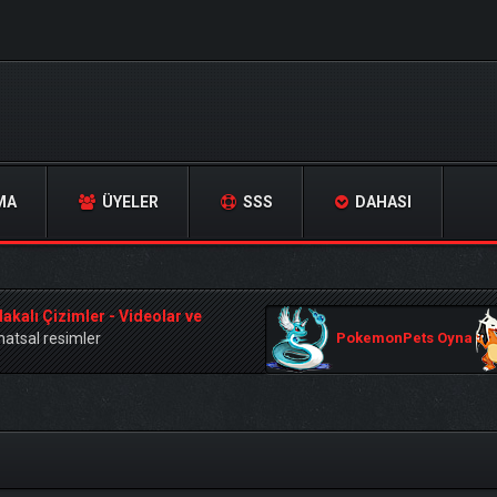
MA
ÜYELER
SSS
DAHASI
lakalı Çizimler - Videolar ve
natsal resimler
PokemonPets Oyna