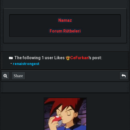
Namaz
Forum Rütbeleri
The following 1 user Likes
CeFurkan
's post:
•
renaistrongest
Share