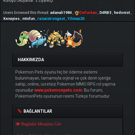
Konuyu Okuyanlar: 3 Ziyaretçi
Users browsed this thread:
adanali1984
,
CeFurkan
,
D4RB3
,
hedonist
,
Kenxyies
,
mtsfun
,
renaistrongest
,
Yilmaz20
HAKKIMIZDA
Pokemon Pets oyunu hiç bir ödeme sistemi
bulunmayan, tamamıyla orjinal ve çok derin içeriğe
sahip, online, ücretsiz Pokemon MMO RPG rol yapma
oyunudur
www.pokemonpets.com
. Bu forum,
PokemonPets oyununun resmi Türkçe forumudur
BAĞLANTILAR
Bugünkü Mesajları Gör