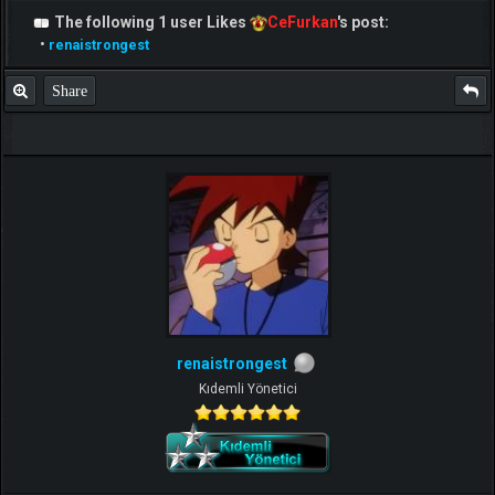
The following 1 user Likes
CeFurkan
's post:
•
renaistrongest
Share
renaistrongest
Kıdemli Yönetici