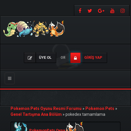
ÜYE OL
GIRIŞ YAP
OR
Gezinmeyi
Değiştir
Pokemon Pets Oyunu Resmi Forumu
»
Pokemon Pets
»
Genel Tartışma Ana Bölüm
»
pokedex tamamlama
PokemonPets Oyna