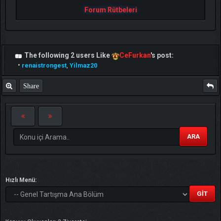
Forum Rütbeleri
The following 2 users Like
CeFurkan
's post:
•
renaistrongest
,
Yilmaz20
Share
ARA
Hızlı Menü: