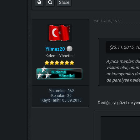
Share
23.11.2015, 15:55
(23.11.2015, 10
Yilmaz20
Kıdemli Yönetici
Ayrıca mapları dü
volkan olur, onun 
animasyonları da 
da paralyse halde
Yorumları: 362
Konuları: 20
Kayıt Tarihi: 05.09.2015
Dediğin iyi güzel de yen