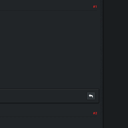
#1
#2