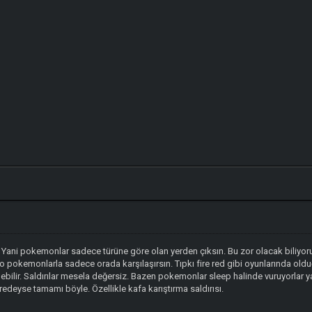
 Yani pokemonlar sadece türüne göre olan yerden çıksın. Bu zor olacak biliyoru
 o pokemonlarla sadece orada karşılaşırsın. Tıpkı fire red gibi oyunlarında old
nebilir. Saldırılar mesela değersiz. Bazen pokemonlar sleep halinde vuruyorlar
redeyse tamamı böyle. Özellikle kafa karıştırma saldırısı.