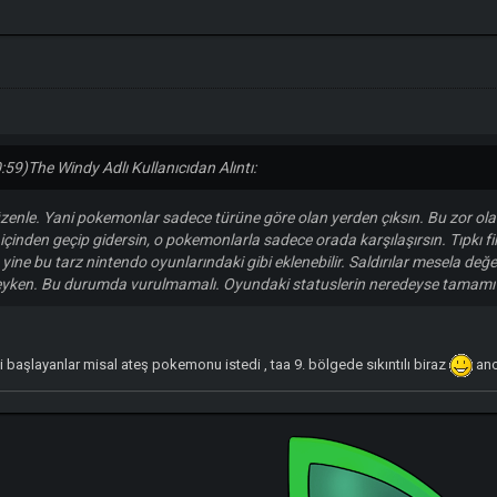
:59)
The Windy Adlı Kullanıcıdan Alıntı:
zenle. Yani pokemonlar sadece türüne göre olan yerden çıksın. Bu zor olac
içinden geçip gidersin, o pokemonlarla sadece orada karşılaşırsın. Tıpkı fi
yine bu tarz nintendo oyunlarındaki gibi eklenebilir. Saldırılar mesela de
yken. Bu durumda vurulmamalı. Oyundaki statuslerin neredeyse tamamı böyl
i başlayanlar misal ateş pokemonu istedi , taa 9. bölgede sıkıntılı biraz
anca