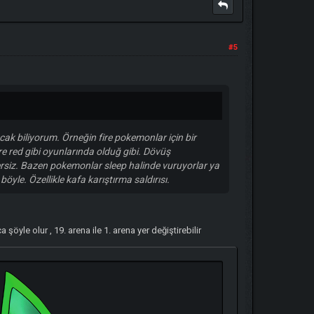
#5
ak biliyorum. Örneğin fire pokemonlar için bir
re red gibi oyunlarında olduğ gibi. Dövüş
ğersiz. Bazen pokemonlar sleep halinde vuruyorlar ya
e. Özellikle kafa karıştırma saldırısı.
 şöyle olur , 19. arena ile 1. arena yer değiştirebilir