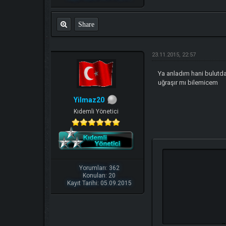
Share
23.11.2015, 22:57
Ya anladım hani bulutd
uğraşır mı bilemicem
Yilmaz20
Kıdemli Yönetici
Yorumları: 362
Konuları: 20
Kayıt Tarihi: 05.09.2015