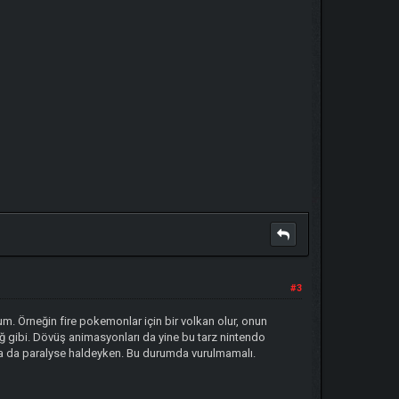
#3
m. Örneğin fire pokemonlar için bir volkan olur, onun
uğ gibi. Dövüş animasyonları da yine bu tarz nintendo
 ya da paralyse haldeyken. Bu durumda vurulmamalı.