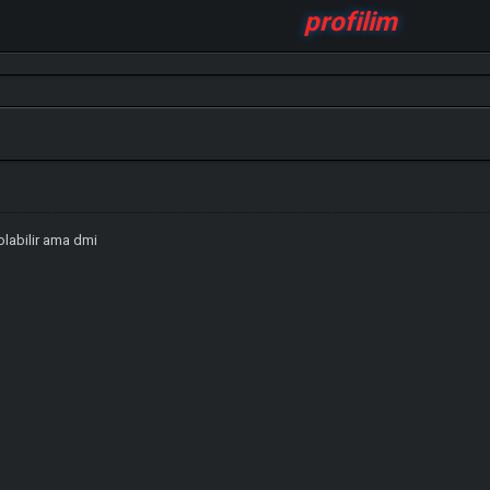
profilim
TIK
Benim ve diğer eğitmenlerin taktikleri için
olabilir ama dmi