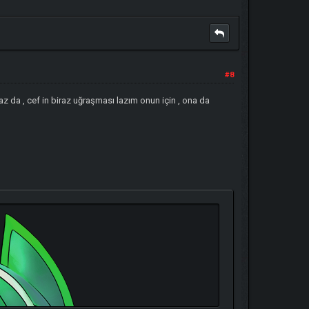
#8
da , cef in biraz uğraşması lazım onun için , ona da