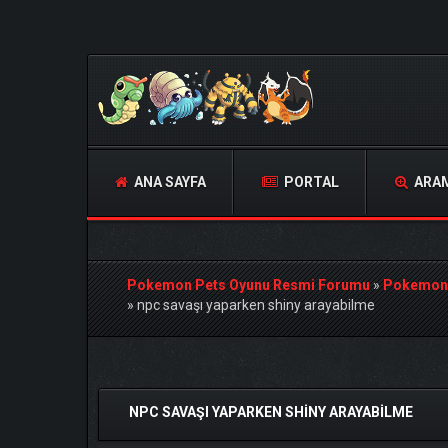
ANA SAYFA
PORTAL
ARA
Pokemon Pets Oyunu Resmi Forumu
»
Pokemon
»
npc savaşı yaparken shiny arayabilme
Derecelendirme: 0/5 - 0 oy
1
2
3
4
5
NPC SAVAŞI YAPARKEN SHINY ARAYABILME