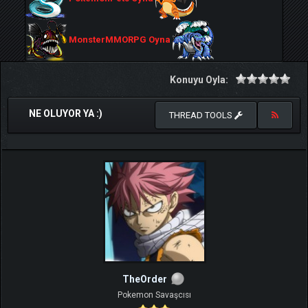
MonsterMMORPG Oyna
Konuyu Oyla:
NE OLUYOR YA :)
THREAD TOOLS
TheOrder
Pokemon Savaşcısı