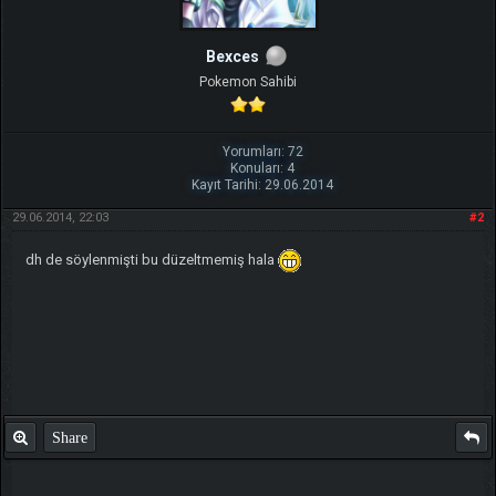
Bexces
Pokemon Sahibi
Yorumları: 72
Konuları: 4
Kayıt Tarihi: 29.06.2014
29.06.2014, 22:03
#2
dh de söylenmişti bu düzeltmemiş hala
Share