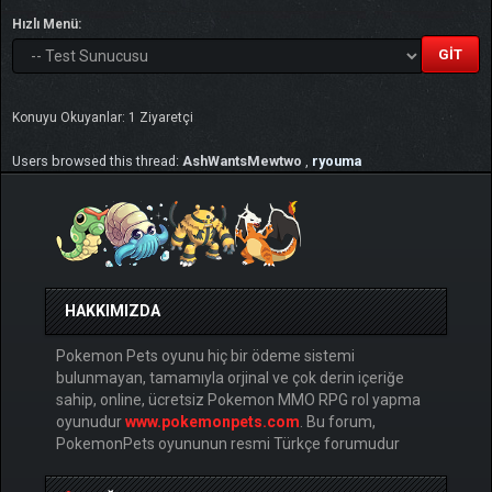
Hızlı Menü:
Konuyu Okuyanlar: 1 Ziyaretçi
Users browsed this thread:
AshWantsMewtwo
,
ryouma
HAKKIMIZDA
Pokemon Pets oyunu hiç bir ödeme sistemi
bulunmayan, tamamıyla orjinal ve çok derin içeriğe
sahip, online, ücretsiz Pokemon MMO RPG rol yapma
oyunudur
www.pokemonpets.com
. Bu forum,
PokemonPets oyununun resmi Türkçe forumudur