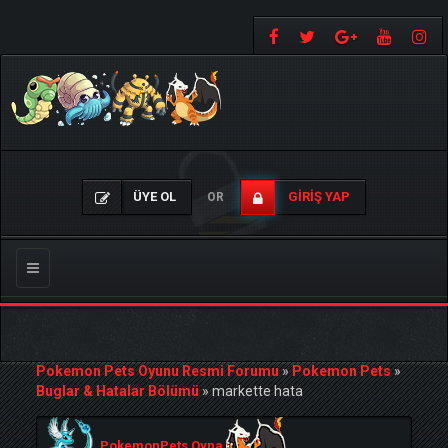
ÜYE OL
GIRIŞ YAP
OR
Gezinmeyi
Değiştir
Pokemon Pets Oyunu Resmi Forumu
»
Pokemon Pets
»
Buglar & Hatalar Bölümü
»
markette hata
PokemonPets Oyna