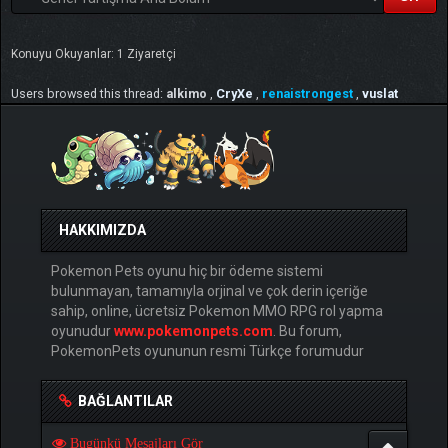
Konuyu Okuyanlar: 1 Ziyaretçi
Users browsed this thread:
alkimo
,
CryXe
,
renaistrongest
,
vuslat
HAKKIMIZDA
Pokemon Pets oyunu hiç bir ödeme sistemi
bulunmayan, tamamıyla orjinal ve çok derin içeriğe
sahip, online, ücretsiz Pokemon MMO RPG rol yapma
oyunudur
www.pokemonpets.com
. Bu forum,
PokemonPets oyununun resmi Türkçe forumudur
BAĞLANTILAR
Bugünkü Mesajları Gör