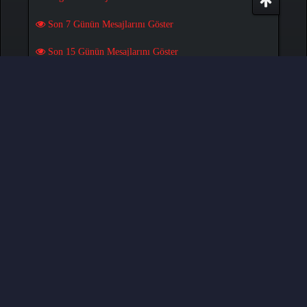
Son 7 Günün Mesajlarını Göster
Son 15 Günün Mesajlarını Göster
Son 30 Günün Mesajlarını Göster
OYUNLAR
Pokemon Pets Oyununu Oyna
Play Monster MMORPG Game
Türkçe Çeviri:
MCTR
, Yazılım:
MyBB
, © 2002-2026
MyBB Group
.
- Created by:
NetPen
.