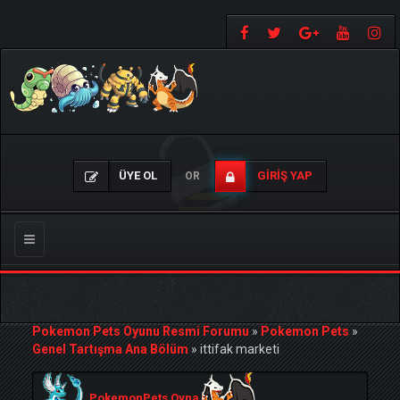
ÜYE OL
GIRIŞ YAP
OR
Gezinmeyi
Değiştir
Pokemon Pets Oyunu Resmi Forumu
»
Pokemon Pets
»
Genel Tartışma Ana Bölüm
»
ittifak marketi
PokemonPets Oyna