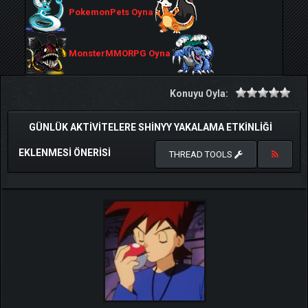
PokemonPets Oyna
MonsterMMORPG Oyna
Konuyu Oyla:
GÜNLÜK AKTIVITELERE SHINYY YAKALAMA ETKINLIĞI
EKLENMESI ÖNERISI
THREAD TOOLS