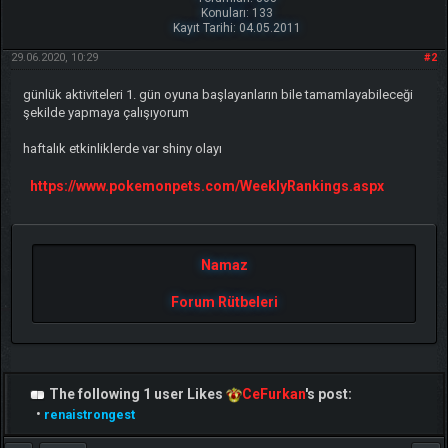
Konuları: 133
Kayıt Tarihi: 04.05.2011
29.06.2020, 10:29
#2
günlük aktiviteleri 1. gün oyuna başlayanların bile tamamlayabileceği
şekilde yapmaya çalışıyorum
haftalık etkinliklerde var shiny olayı
https://www.pokemonpets.com/WeeklyRankings.aspx
Namaz
Forum Rütbeleri
The following 1 user Likes
CeFurkan
's post:
•
renaistrongest