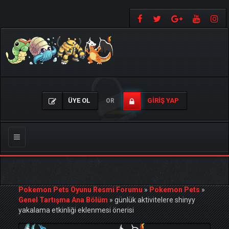
ÜYE OL
GIRIŞ YAP
OR
Gezinmeyi
Değiştir
Pokemon Pets Oyunu Resmi Forumu
»
Pokemon Pets
»
Genel Tartışma Ana Bölüm
»
günlük aktivitelere shinyy
yakalama etkinliği eklenmesi önerisi