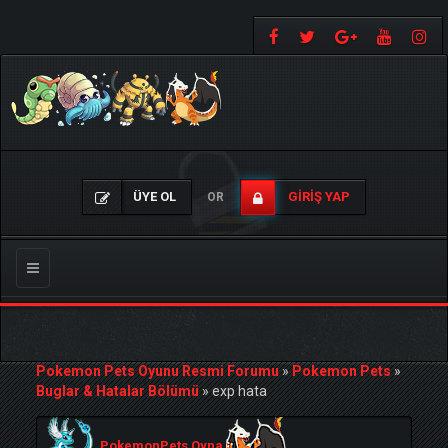
ÜYE OL
GIRIŞ YAP
OR
Gezinmeyi
Değiştir
Pokemon Pets Oyunu Resmi Forumu
»
Pokemon Pets
»
Buglar & Hatalar Bölümü
»
exp hata
PokemonPets Oyna