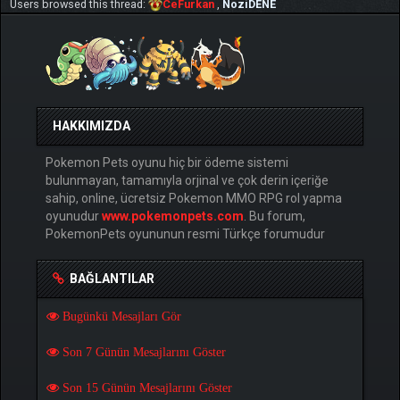
Users browsed this thread:
CeFurkan
,
NoziDENE
HAKKIMIZDA
Pokemon Pets oyunu hiç bir ödeme sistemi
bulunmayan, tamamıyla orjinal ve çok derin içeriğe
sahip, online, ücretsiz Pokemon MMO RPG rol yapma
oyunudur
www.pokemonpets.com
. Bu forum,
PokemonPets oyununun resmi Türkçe forumudur
BAĞLANTILAR
Bugünkü Mesajları Gör
Son 7 Günün Mesajlarını Göster
Son 15 Günün Mesajlarını Göster