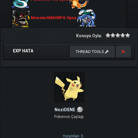
MonsterMMORPG Oyna
Konuyu Oyla:
EXP HATA
THREAD TOOLS
NoziDENE
Pokemon Çaylağı
Yorumları: 5