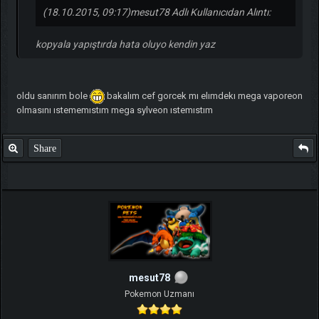
(18.10.2015, 09:17)
mesut78 Adlı Kullanıcıdan Alıntı:
kopyala yapıştırda hata oluyo kendin yaz
oldu sanırım bole
bakalım cef gorcek mı elımdekı mega vaporeon
olmasını ıstememıstım mega sylveon ıstemıstım
Share
mesut78
Pokemon Uzmanı