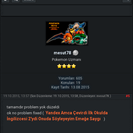
mesut78
Pokemon Uzmanı
Yorumları: 605
Konuları: 19
Kayıt Tarihi: 13.08.2015
19.10.2015, 13:57
#5
(Son Düzenleme: 19.10.2015, 13:58, Düzenleyen:
mesut78
.)
tamamdır problem yok düzeldi
Yandex Amca Çevirdi İlk Okulda
ok no problem fixed (
İngilizcesi 2'ydi Onuda Söyleyeyim Emeğe Saygı
)