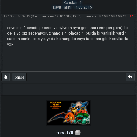
Konuları: 4
Kayıt Tarihi: 14.08.2015
18.10.2015, 09:13
#1
(Son Düzenleme: 18.10.2015, 12:30, Düzenleyen:
BAMBAMBAMPAT
.)
eeveenın 2 cesıdı glaceon ve sylveon aynı gem tası ıle(super gem) ıle
gelısıyo,bız secemıyoruz hangısını olacagını burda bı yanlıslık vardır
sanırım cunku cınsıyet yada herhangı bı esya tasıması gıbı kosullarda
yok
Share
mesut78