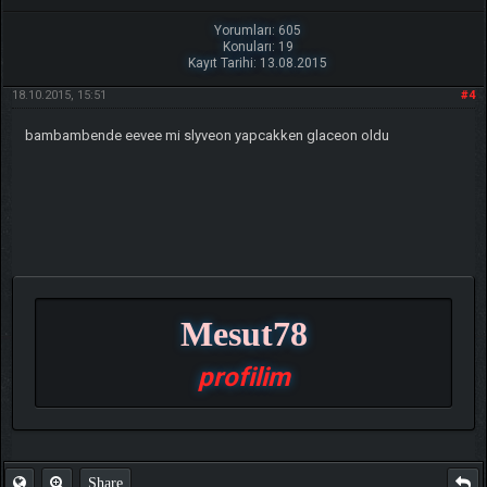
Yorumları: 605
Konuları: 19
Kayıt Tarihi: 13.08.2015
18.10.2015, 15:51
#4
bambambende eevee mi slyveon yapcakken glaceon oldu
Mesut78
profilim
Share