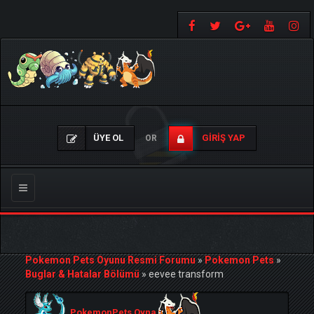
ÜYE OL
GIRIŞ YAP
OR
Gezinmeyi
Değiştir
Pokemon Pets Oyunu Resmi Forumu
»
Pokemon Pets
»
Buglar & Hatalar Bölümü
»
eevee transform
PokemonPets Oyna