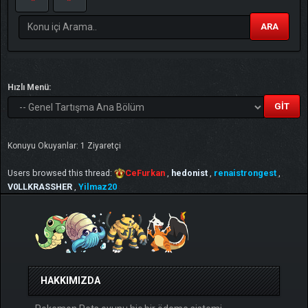
ARA
Hızlı Menü:
Konuyu Okuyanlar: 1 Ziyaretçi
Users browsed this thread:
CeFurkan
,
hedonist
,
renaistrongest
,
V0LLKRASSHER
,
Yilmaz20
HAKKIMIZDA