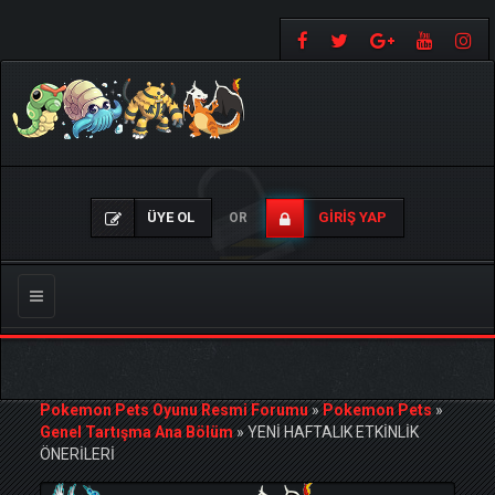
ÜYE OL
GIRIŞ YAP
OR
Gezinmeyi
Değiştir
Pokemon Pets Oyunu Resmi Forumu
»
Pokemon Pets
»
Genel Tartışma Ana Bölüm
»
YENİ HAFTALIK ETKİNLİK
ÖNERİLERİ