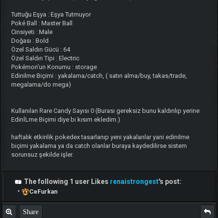
Tuttuğu Eşya : Eşya Tutmuyor
Poké Ball : Master Ball
Cinsiyeti : Male
Doğası : Bold
Özel Saldırı Gücü : 64
Özel Saldırı Tipi : Electric
Pokémon'un Konumu : storage
Edinilme Biçimi : yakalama/catch, ( satın alma/buy, takas/trade,
megalama/do mega)
Kullanılan Rare Candy Sayısı 0 (Burası gereksiz bunu kaldırılıp yerine
EdinİLme Biçimi diye bi kısım ekledim.)
haftalık etkinlik pokedex tasarlanıp yeni yakalanlar yani edinilme
biçimi yakalama ya da catch olanlar buraya kaydedilirse sistem
sorunsuz şekilde işler.
The following 1 user Likes
renaistrongest
's post:
•
CeFurkan
Share