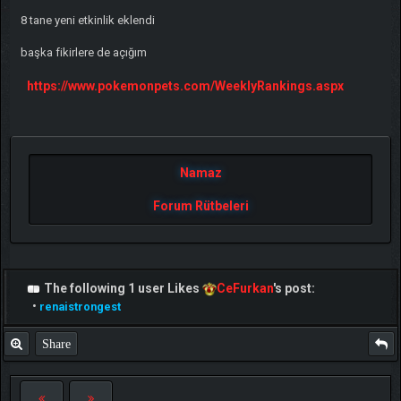
8 tane yeni etkinlik eklendi
başka fikirlere de açığım
https://www.pokemonpets.com/WeeklyRankings.aspx
Namaz
Forum Rütbeleri
The following 1 user Likes
CeFurkan
's post:
•
renaistrongest
Share