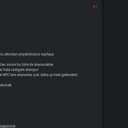
#1
 altından erişebilirsiniz sayfaya
dan sonra bu liste ile atanacaklar
 hala rastgele atanıyor
NPC lere atananlar çok daha iyi hale gelecektir
çıkacak
ğiştirildi