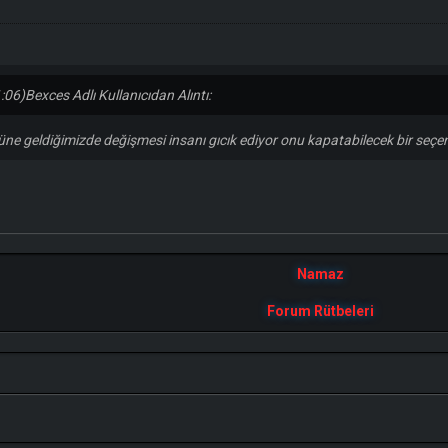
:06)
Bexces Adlı Kullanıcıdan Alıntı:
üne geldiğimizde değişmesi insanı gıcık ediyor onu kapatabilecek bir seçene
Namaz
Forum Rütbeleri