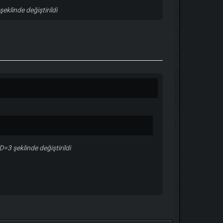
klinde değiştirildi
3 şeklinde değiştirildi