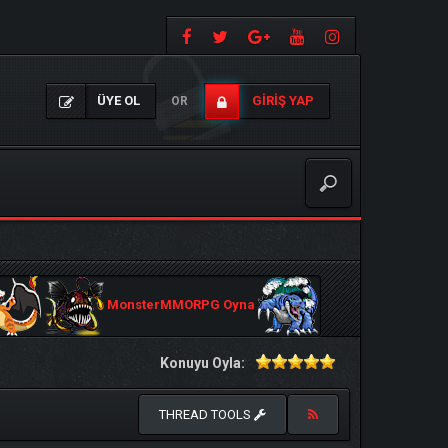
ÜYE OL
GIRIŞ YAP
OR
MonsterMMORPG Oyna
Konuyu Oyla:
THREAD TOOLS