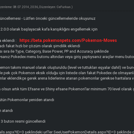
zenleme: 08.07.2014, 20:36, Düzenleyen:
CeFurkan
.)
Güncellemesi - Lütfen önceki güncellemeleride okuyunuz
.0.0 olarak başlayacak kafa karışıklığını engellemek için
https://beta.pokemonpets.com/Pokemon-Moves
a eklendi :
 fakat hızlı bir çözüm olarak şimdilik eklendi
ası sıra ile Type, Category, Base Power, PP and Accuracy şeklinde
anız Pokedex menu butonu altından veya giriş yaptıysanız araçlar menu butonu
emon takımı manuel olarak oluşturuldu (level ve tuttukları eşyalar dahil) ve bun
e pek çok Pokemon eksik olduğu için listede olan fakat Pokedex de olmayanlar
r eklendikçe gerek arena liderlerine atanan pokemonlar gerekse haritalara ve 
 olsun artık tüm Efsane ve Shiny efsane Pokemon'lar minimum 70 level olarak 
bütün Pokemonlar yeniden atandı
n atandı
 3 buton resmi güncellendi
s.aspx?ID=3 şeklindeki url'ler SeeUserPokemonDetails.aspx?ID=3 şeklinde de