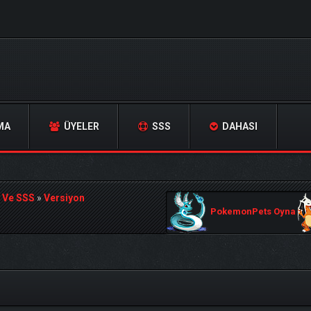
MA
ÜYELER
SSS
DAHASI
 Ve SSS
»
Versiyon
PokemonPets Oyna