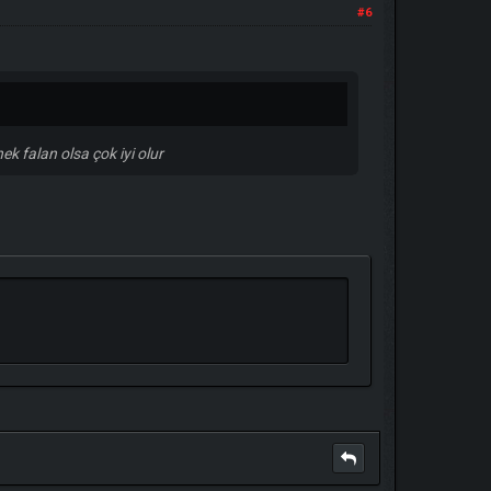
#6
k falan olsa çok iyi olur