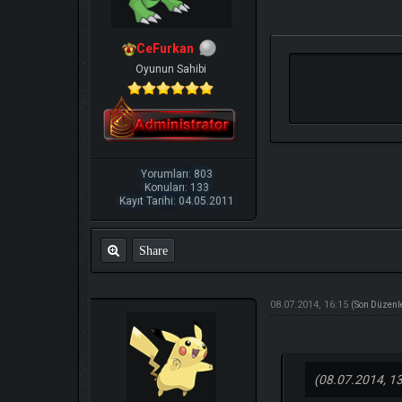
CeFurkan
Oyunun Sahibi
Yorumları: 803
Konuları: 133
Kayıt Tarihi: 04.05.2011
Share
08.07.2014, 16:15
(Son Düzenl
(08.07.2014, 13