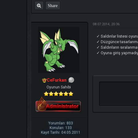
Share
08.07.2014, 20:36
✓ Saldırılar listesi oyun
✓ Düzgünce tasarlanmadı
✓ Saldırıların sıralanm
✓ Oyuna giriş yapmadıys
CeFurkan
Oyunun Sahibi
Yorumları: 803
Konuları: 133
Kayıt Tarihi: 04.05.2011