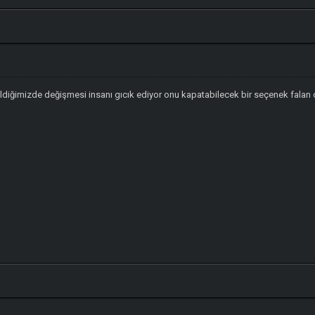
ldiğimizde değişmesi insanı gıcık ediyor onu kapatabilecek bir seçenek falan o