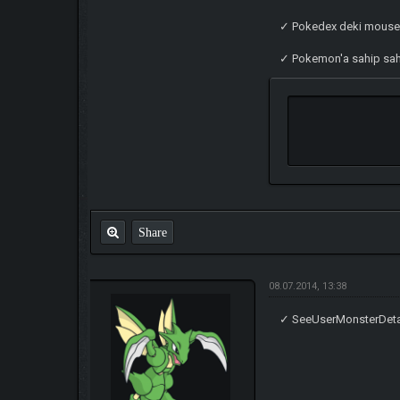
✓ Pokedex deki mouse il
✓ Pokemon'a sahip sahip
Share
08.07.2014, 13:38
✓ SeeUserMonsterDetail