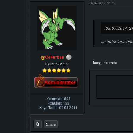
08.07.2014, 21:13
(08.07.2014, 21
şu butonların üst
CeFurkan
hangi ekranda
Oyunun Sahibi
Yorumları: 803
Konuları: 133
Kayıt Tarihi: 04.05.2011
Share