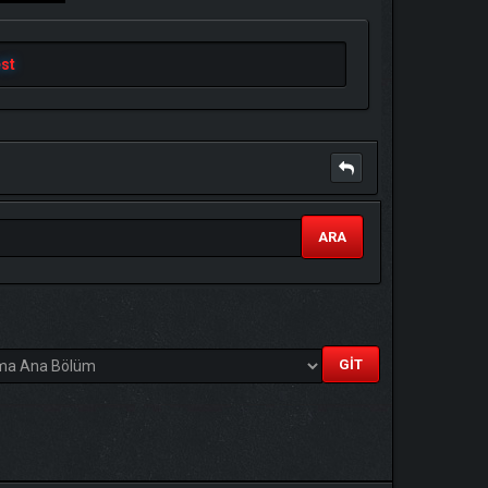
st
ARA