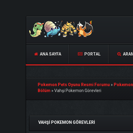
ANA SAYFA
PORTAL
ARA
Pokemon Pets Oyunu Resmi Forumu
»
Pokemon
Bölüm
»
Vahşi Pokemon Görevleri
Derecelendirme: 0/5 - 0 oy
1
2
3
4
5
VAHŞI POKEMON GÖREVLERI