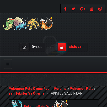
ÜYE OL
GIRIŞ YAP
OR
Gezinmeyi
Değiştir
Pokemon Pets Oyunu Resmi Forumu
»
Pokemon Pets
»
Yeni Fikirler Ve Öneriler
»
TAKIM VE SALDIRILAR
PokemonPets Oyna