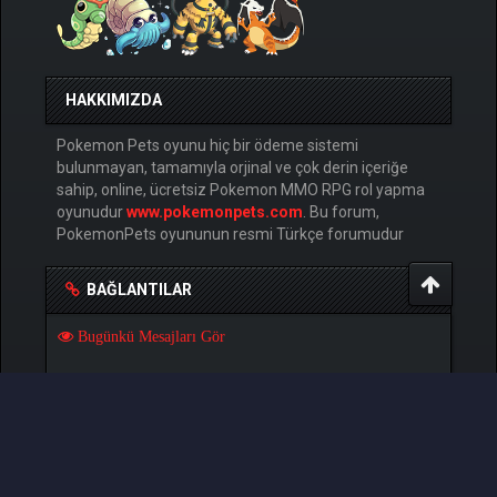
HAKKIMIZDA
Pokemon Pets oyunu hiç bir ödeme sistemi
bulunmayan, tamamıyla orjinal ve çok derin içeriğe
sahip, online, ücretsiz Pokemon MMO RPG rol yapma
oyunudur
www.pokemonpets.com
. Bu forum,
PokemonPets oyununun resmi Türkçe forumudur
BAĞLANTILAR
Bugünkü Mesajları Gör
Son 7 Günün Mesajlarını Göster
Son 15 Günün Mesajlarını Göster
Son 30 Günün Mesajlarını Göster