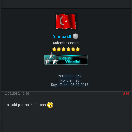
Yilmaz20
Kıdemli Yönetici
Yorumları: 362
Konuları: 20
Kayıt Tarihi: 05.09.2015
12.02.2016, 17:28
#14
alttaki permalinki atcan