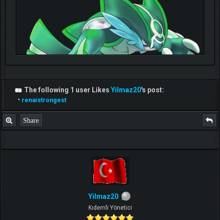
The following 1 user Likes
Yilmaz20
's post:
•
renaistrongest
Share
TIKLA
Benim ve diğer eğitmenlerin taktikleri için
Yilmaz20
Kıdemli Yönetici