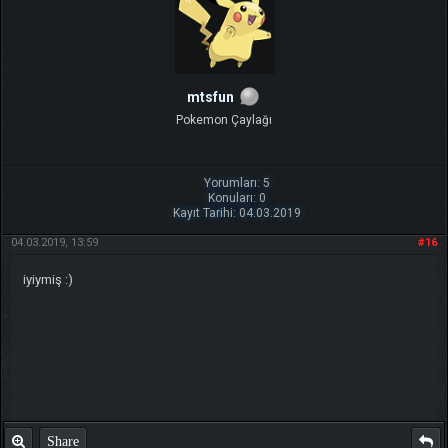
mtsfun
Pokemon Çaylağı
Yorumları: 5
Konuları: 0
Kayıt Tarihi: 04.03.2019
04.03.2019, 13:59
#16
iyiymiş :)
Share