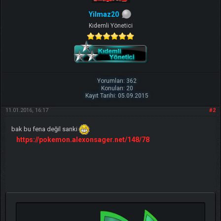
Yilmaz20
Kıdemli Yönetici
Yorumları: 362
Konuları: 20
Kayıt Tarihi: 05.09.2015
11.01.2016, 16:17
#2
bak bu fena değil sanki
https://pokemon.alexonsager.net/148/78