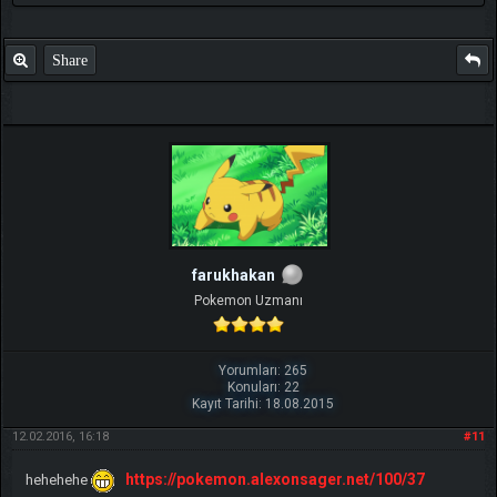
Share
farukhakan
Pokemon Uzmanı
Yorumları: 265
Konuları: 22
Kayıt Tarihi: 18.08.2015
12.02.2016, 16:18
#11
https://pokemon.alexonsager.net/100/37
hehehehe