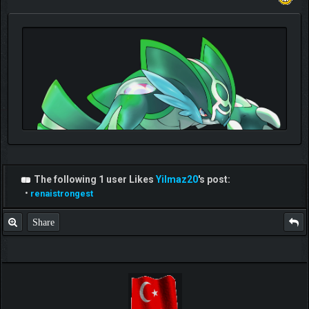
The following 1 user Likes
Yilmaz20
's post:
•
renaistrongest
Share
TIKLA
Benim ve diğer eğitmenlerin taktikleri için