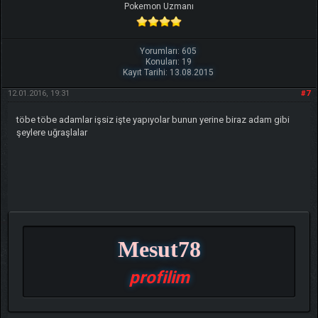
Pokemon Uzmanı
Yorumları: 605
Konuları: 19
Kayıt Tarihi: 13.08.2015
12.01.2016, 19:31
#7
töbe töbe adamlar işsiz işte yapıyolar bunun yerine biraz adam gibi
şeylere uğraşlalar
Mesut78
profilim