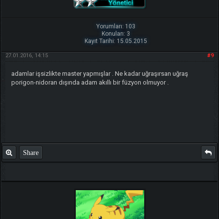
Yorumları: 103
Konuları: 3
Kayıt Tarihi: 15.05.2015
27.01.2016, 14:15
#9
adamlar işsizlikte master yapmışlar . Ne kadar uğraşırsan uğraş
porigon-nidoran dışında adam akıllı bir füzyon olmuyor .
Share