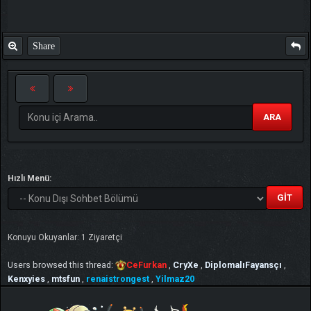
Share
ARA
Hızlı Menü:
Konuyu Okuyanlar: 1 Ziyaretçi
Users browsed this thread:
CeFurkan
,
CryXe
,
DiplomalıFayansçı
,
Kenxyies
,
mtsfun
,
renaistrongest
,
Yilmaz20