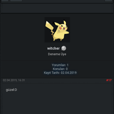
witcher
Deneme Üye
Yorumları: 1
Konuları: 0
Kayıt Tarihi: 02.04.2019
02.04.2019, 16:31
#17
güzel:D