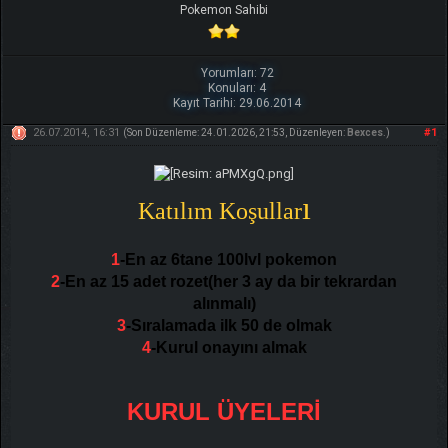
Pokemon Sahibi
Yorumları: 72
Konuları: 4
Kayıt Tarihi: 29.06.2014
26.07.2014, 16:31
#1
(Son Düzenleme: 24.01.2026, 21:53, Düzenleyen:
Bexces
.)
ı
Katılım Koşullar
1
-En az 6tane 100lvl pokemon
2
-En az 15 adet rozet(her 3 ay da bir tekrardan
alınmalı)
3
-Sıralamada ilk 50 de olmak
4
-Kurul onayını almak
KURUL ÜYELERİ