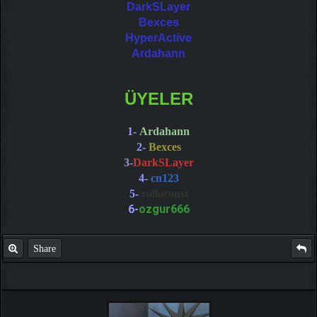
DarkSLayer
Bexces
HyperActive
Ardahann
ÜYELER
1-
Ardahann
2-
Bexces
3-
DarkSLayer
4-
cn123
5-
rollocoust
6-
ozgur666
Share