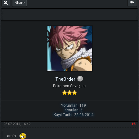
Share
TheOrder
Pokemon Savaşcısı
Yorumları: 119
Konuları: 6
Kayıt Tarihi: 22.06.2014
26.07.2014, 16:42
#3
amin ..