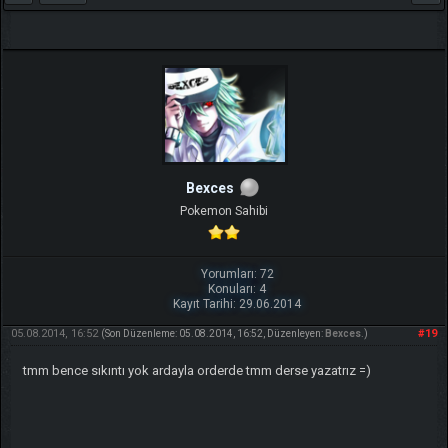
Bexces
Pokemon Sahibi
Yorumları: 72
Konuları: 4
Kayıt Tarihi: 29.06.2014
05.08.2014, 16:52
#19
(Son Düzenleme: 05.08.2014, 16:52, Düzenleyen:
Bexces
.)
tmm bence sıkıntı yok ardayla orderde tmm derse yazatrız =)