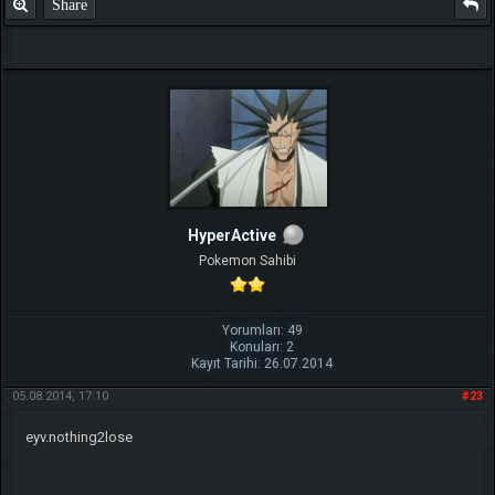
Share
HyperActive
Pokemon Sahibi
Yorumları: 49
Konuları: 2
Kayıt Tarihi: 26.07.2014
05.08.2014, 17:10
#23
eyv.nothing2lose