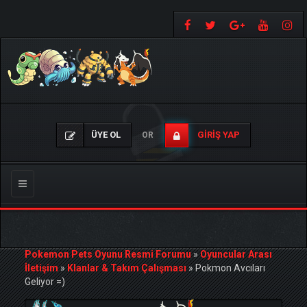
ÜYE OL
GIRIŞ YAP
OR
Gezinmeyi
Değiştir
Pokemon Pets Oyunu Resmi Forumu
»
Oyuncular Arası
İletişim
»
Klanlar & Takım Çalışması
»
Pokmon Avcıları
Geliyor =)