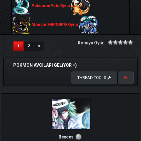
PokemonPets Oyna
MonsterMMORPG Oyna
Konuyu Oyla:
(current)
1
2
POKMON AVCILARI GELIYOR =)
THREAD TOOLS
Bexces