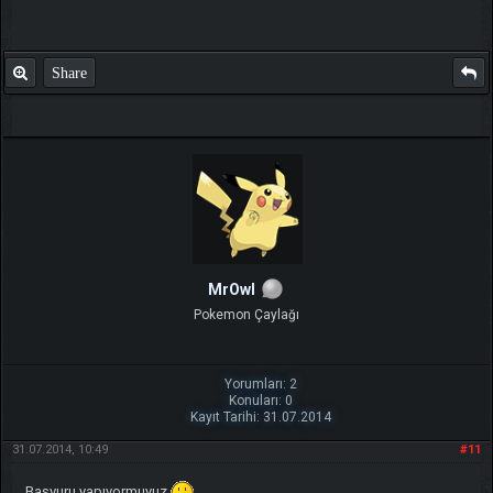
Share
MrOwl
Pokemon Çaylağı
Yorumları: 2
Konuları: 0
Kayıt Tarihi: 31.07.2014
31.07.2014, 10:49
#11
Başvuru yapıyormuyuz