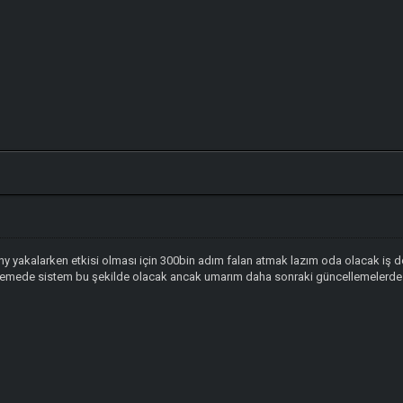
iny yakalarken etkisi olması için 300bin adım falan atmak lazım oda olacak iş de
mede sistem bu şekilde olacak ancak umarım daha sonraki güncellemelerde ya