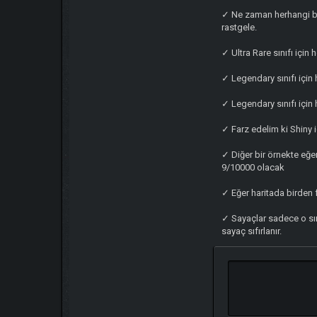
✓ Ne zaman herhangi bir
rastgele.
✓ Ultra Rare sınıfı için
✓ Legendary sınıfı için
✓ Legendary sınıfı için
✓ Farz edelim ki Shiny
✓ Diğer bir örnekte eğe
9/10000 olacak
✓ Eğer haritada birden 
✓ Sayaçlar sadece o sı
sayaç sıfırlanır.