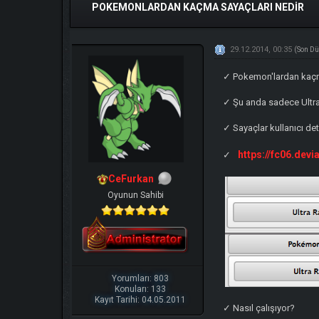
POKEMONLARDAN KAÇMA SAYAÇLARI NEDIR
29.12.2014, 00:35
(Son Dü
✓ Pokemon'lardan kaçma 
✓ Şu anda sadece Ultra 
✓ Sayaçlar kullanıcı de
https://fc06.devi
✓
CeFurkan
Oyunun Sahibi
Yorumları: 803
Konuları: 133
Kayıt Tarihi: 04.05.2011
✓ Nasıl çalışıyor?