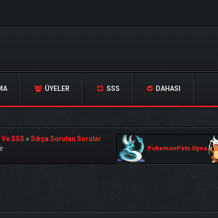
MA
ÜYELER
SSS
DAHASI
 Ve SSS
»
Sıkça Sorulan Sorular
ir
PokemonPets Oyna