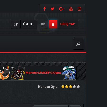
ÜYE OL
GIRIŞ YAP
OR
MonsterMMORPG Oyna
Konuyu Oyla: