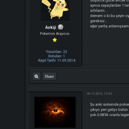
düşünce güzel ancak oy
ayrıca sayaçlardan 1 ta
sıfırlarım...
demem o ki bu şeyin oyu
gereksiz...
eğer yanlış anlamışsam s
Aokiji
Pokemon Arayıcısı
Yorumları: 22
Konuları: 1
Kayıt Tarihi: 11.09.2014
Share
30.12.2014, 19:53
Şu anki sistemde pokem
çıkıyo yeri geliyo bütü
yok.0.08'lik oranla leg