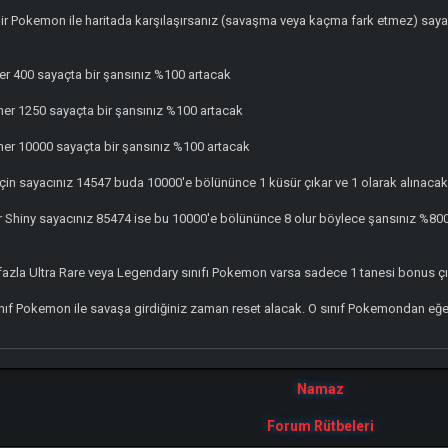
 Pokemon ile haritada karşılaşırsanız (savaşma veya kaçma fark etmez) sayaçl
 her 400 sayaçta bir şansınız %100 artacak
 her 1250 sayaçta bir şansınız %100 artacak
 her 10000 sayaçta bir şansınız %100 artacak
 için sayacınız 14547 buda 10000'e bölününce 1 küsür çıkar ve 1 olarak alınac
r Shiny sayacınız 85474 ise bu 10000'e bölününce 8 olur böylece şansınız %80
fazla Ultra Rare veya Legendary sınıfı Pokemon varsa sadece 1 tanesi bonus çı
nıf Pokemon ile savaşa girdiğiniz zaman reset alacak. O sınıf Pokemondan eğ
Namaz
Forum Rütbeleri