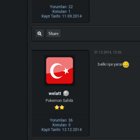
Yorumları: 22
Konuları: 1
Kayıt Tarihi: 11.09.2014
Share
31.12.2014, 13:26
belki işe yarar
welatt
Pokemon Sahibi
Yorumları: 36
Konuları: 0
Kayıt Tarihi: 12.12.2014