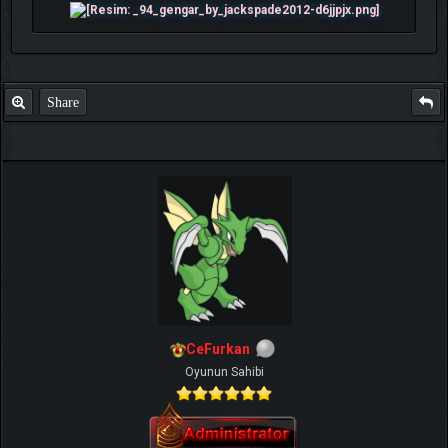
Share
CeFurkan
Oyunun Sahibi