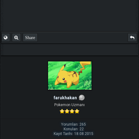
Share
farukhakan
Pokemon Uzmanı
Yorumları: 265
Konuları: 22
Kayıt Tarihi: 18.08.2015