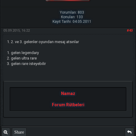
Yorumları: 803
Konuları: 133
Kayıt Tarihi: 04.05.2011
05.09.2015, 16:22
#43
1. 2. ve 3. gelenler oyundan mesaj atsınlar
1. gelen legendary
2. gelen ultra rare
3. gelen rare isteyebilir
Namaz
Forum Rütbeleri
Share