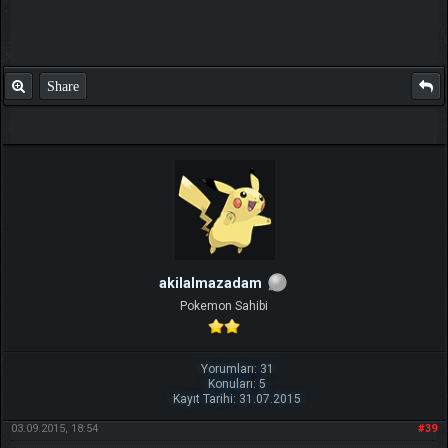
Share
akilalmazadam
Pokemon Sahibi
Yorumları: 31
Konuları: 5
Kayıt Tarihi: 31.07.2015
03.09.2015, 18:54
#39