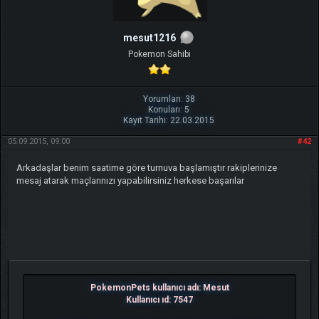
mesut1216
Pokemon Sahibi
Yorumları: 38
Konuları: 5
Kayıt Tarihi: 22.03.2015
05.09.2015, 09:00
#42
Arkadaşlar benim saatime göre turnuva başlamıştır rakiplerinize
mesaj atarak maçlarınızı yapabilirsiniz herkese başarılar
PokemonPets kullanıcı adı: Mesut
Kullanıcı ıd: 7547