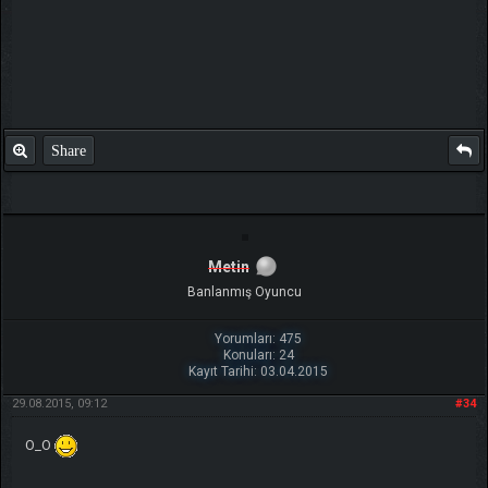
Share
Metin
Banlanmış Oyuncu
Yorumları: 475
Konuları: 24
Kayıt Tarihi: 03.04.2015
29.08.2015, 09:12
#34
O_O