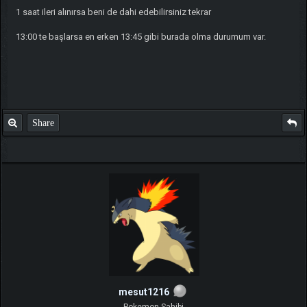
1 saat ileri alınırsa beni de dahi edebilirsiniz tekrar
13:00 te başlarsa en erken 13:45 gibi burada olma durumum var.
Share
mesut1216