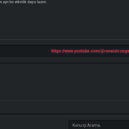
n ayrı bir etkinlik depo lazım.
https://www.youtube.com/@renaistronge