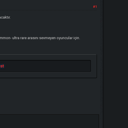
#1
caktır.
ommon- ultra rare arasını sevmeyen oyuncular için.
st