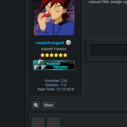
adanalı1984, dediğin içi
renaistrongest
Kıdemli Yönetici
Yorumları: 226
Konuları: 114
Kayıt Tarihi: 12.12.2018
Share