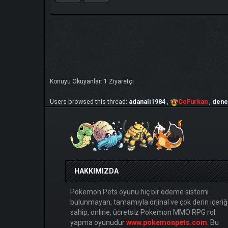
Konuyu Okuyanlar: 1 Ziyaretçi
Users browsed this thread:
adanali1984
,
CeFurkan
,
den
HAKKIMIZDA
Pokemon Pets oyunu hiç bir ödeme sistemi
bulunmayan, tamamıyla orjinal ve çok derin içeri
sahip, online, ücretsiz Pokemon MMO RPG rol
yapma oyunudur
www.pokemonpets.com
. Bu