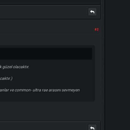
#2
 güzel olacaktır.
caktır.)
ayanlar ve common- ultra rae arasını sevmeyen