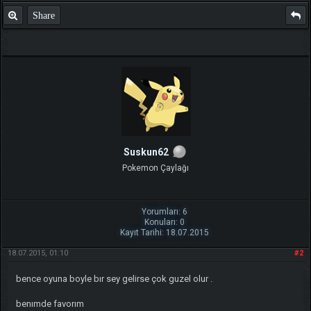
Share
Suskun62
Pokemon Çaylağı
Yorumları: 6
Konuları: 0
Kayıt Tarihi: 18.07.2015
18.07.2015, 01:10
#2
bence oyuna boyle bır sey gelirse çok guzel olur .
benımde favorım