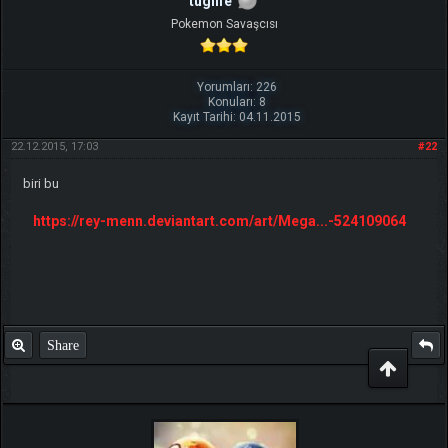
tuglife
Pokemon Savaşcısı
Yorumları: 226
Konuları: 8
Kayıt Tarihi: 04.11.2015
22.12.2015, 17:03
#22
biri bu
https://rey-menn.deviantart.com/art/Mega...-524109064
Share