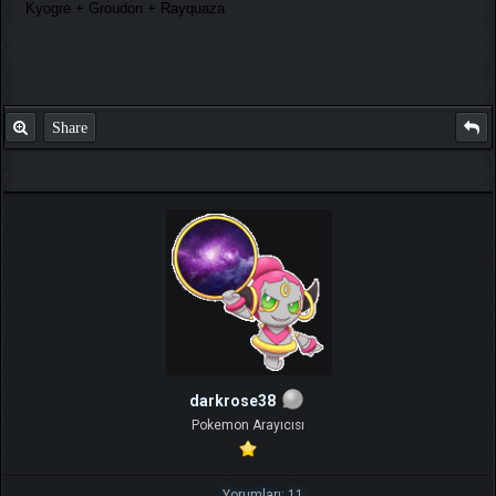
Kyogre + Groudon + Rayquaza
Share
darkrose38
Pokemon Arayıcısı
Yorumları: 11