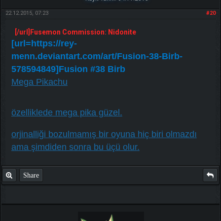
22.12.2015, 07:23
#20
[/url]Fusemon Commission: Nidonite
[url=https://rey-
menn.deviantart.com/art/Fusion-38-Birb-
578594849]Fusion #38 Birb
Mega Pikachu
özelliklede mega pika güzel.
orjinalliği bozulmamış bir oyuna hiç biri olmazdı
ama şimdiden sonra bu üçü olur.
Share