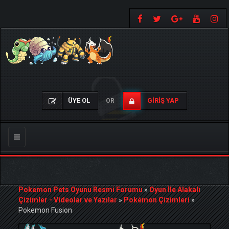
ÜYE OL
GIRIŞ YAP
OR
Gezinmeyi
Değiştir
Pokemon Pets Oyunu Resmi Forumu
»
Oyun İle Alakalı
Çizimler - Videolar ve Yazılar
»
Pokémon Çizimleri
»
Pokemon Fusion