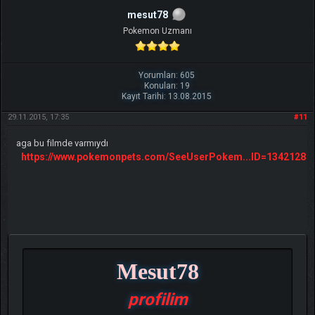
mesut78
Pokemon Uzmanı
Yorumları: 605
Konuları: 19
Kayıt Tarihi: 13.08.2015
29.11.2015, 17:35
#11
aga bu filmde varmıydı
https://www.pokemonpets.com/SeeUserPokem...ID=1342128
Mesut78
profilim