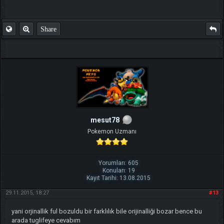
Share
mesut78
Pokemon Uzmanı
Yorumları: 605
Konuları: 19
Kayıt Tarihi: 13.08.2015
29.11.2015, 18:27
#13
yani orjinallik ful bozuldu bir farklılık bile orijinalliği bozar bence bu
arada tuglifeye cevabım