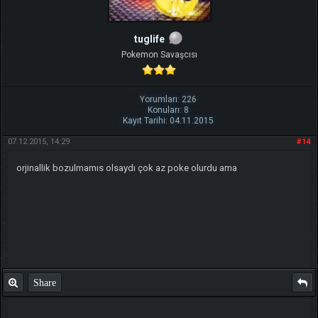
tuglife
Pokemon Savaşcısı
Yorumları: 226
Konuları: 8
Kayıt Tarihi: 04.11.2015
07.12.2015, 14:29
#14
orjinallik bozulmamıs olsaydı çok az poke olurdu ama
Share