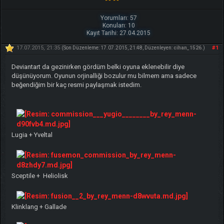
Yorumları: 57
Konuları: 10
Kayıt Tarihi: 27.04.2015
17.07.2015, 21:35
#1
(Son Düzenleme: 17.07.2015, 21:48, Düzenleyen:
cihan_1526
.)
Deviantart da gezinirken gördüm belki oyuna eklenebilir diye
düşünüyorum. Oyunun orjinalliği bozulur mu bilmem ama sadece
beğendiğim bir kaç resmi paylaşmak istedim.
Lugia + Yveltal
Sceptile + Heliolisk
Klinklang + Gallade