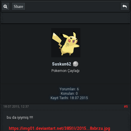
Share
Suskun62
Pokemon Çaylağı
Yorumları: 6
Konuları: 0
Kayıt Tarihi: 18.07.2015
18.07.2015, 12:37
#5
bu da iyiymiş !!!!
https://img01.deviantart.net/385f/i/2015...8xbrzu.jpg