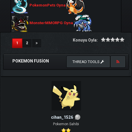
PokemonPets Oyna
MonsterMMORPG Oyna
Konuyu Oyla:
(current)
1
2
POKEMON FUSION
THREAD TOOLS
cihan_1526
Pokemon Sahibi