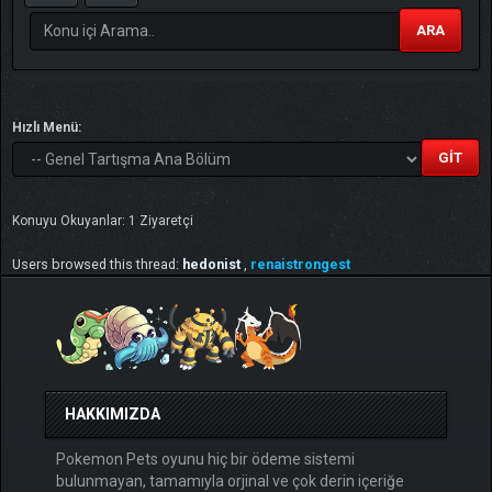
ARA
Hızlı Menü:
Konuyu Okuyanlar: 1 Ziyaretçi
Users browsed this thread:
hedonist
,
renaistrongest
HAKKIMIZDA
Pokemon Pets oyunu hiç bir ödeme sistemi
bulunmayan, tamamıyla orjinal ve çok derin içeriğe