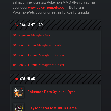
sahip, online, ücretsiz Pokemon MMO RPG rol yapma
oyunudur
www.pokemonpets.com
. Bu forum,
PokemonPets oyununun resmi Türkçe forumudur
BAĞLANTILAR
Bugünkü Mesajları Gör
Son 7 Günün Mesajlarını Göster
Son 15 Günün Mesajlarını Göster
Son 30 Günün Mesajlarını Göster
OYUNLAR
Pokemon Pets Oyununu Oyna
Play Monster MMORPG Game