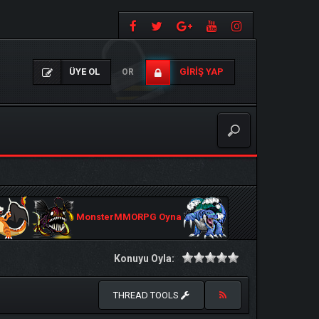
ÜYE OL
GIRIŞ YAP
OR
MonsterMMORPG Oyna
Konuyu Oyla:
THREAD TOOLS