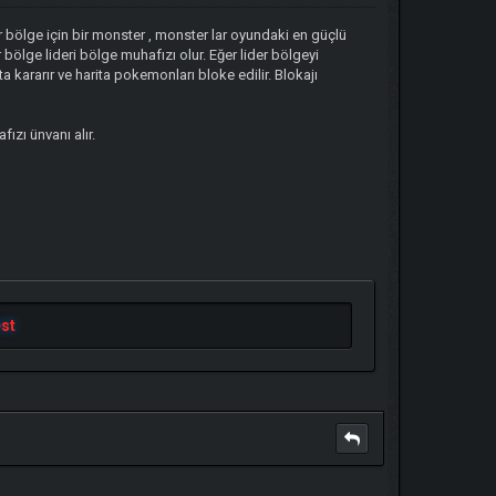
r bölge için bir monster , monster lar oyundaki en güçlü
bölge lideri bölge muhafızı olur. Eğer lider bölgeyi
ita kararır ve harita pokemonları bloke edilir. Blokajı
ızı ünvanı alır.
st