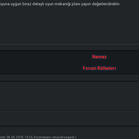
 oyuna uygun biraz detaylı oyun mekaniği planı yapın değerlendirelim
Namaz
Forum Rütbeleri
eme: 04.05.2019, 13:26, Düzenleyen:
renaistrongest
.)