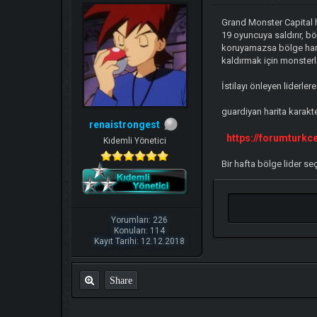
Grand Monster Capital h
19 oyuncuya saldırır, bö
koruyamazsa bölge harital
kaldırmak için monsterl
İstilayı önleyen liderle
guardiyan harita karakt
renaistrongest
https://forumturk
Kıdemli Yönetici
Bir hafta bölge lider se
Yorumları: 226
Konuları: 114
Kayıt Tarihi: 12.12.2018
Share