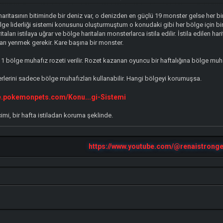
aritasının bitiminde bir deniz var, o denizden en güçlü 19 monster gelse her bi
lge liderliği sistemi konusunu oluşturmuştum o konudaki gibi her bölge için bir 
arı istilaya uğrar ve bölge haritaları monsterlarca istila edilir. İstila edilen har
arı yenmek gerekir. Kare başına bir monster.
re 1 bölge muhafız rozeti verilir. Rozet kazanan oyuncu bir haftalığına bölge muhaf
erlerini sadece bölge muhafızları kullanabilir. Hangi bölgeyi korumuşsa.
ce.pokemonpets.com/Konu...gi-Sistemi
çimi, bir hafta istiladan koruma şeklinde.
https://www.youtube.com/@renaistronge