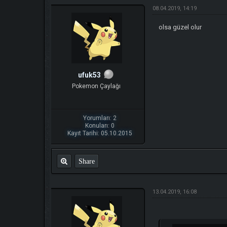
08.04.2019, 14:19
olsa güzel olur
ufuk53
Pokemon Çaylağı
Yorumları: 2
Konuları: 0
Kayıt Tarihi: 05.10.2015
Share
13.04.2019, 16:08