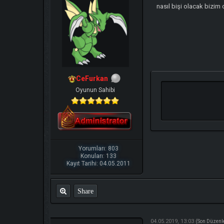
nasıl bişi olacak bizim
CeFurkan
Oyunun Sahibi
Yorumları: 803
Konuları: 133
Kayıt Tarihi: 04.05.2011
Share
04.05.2019, 13:03
(Son Düzenl