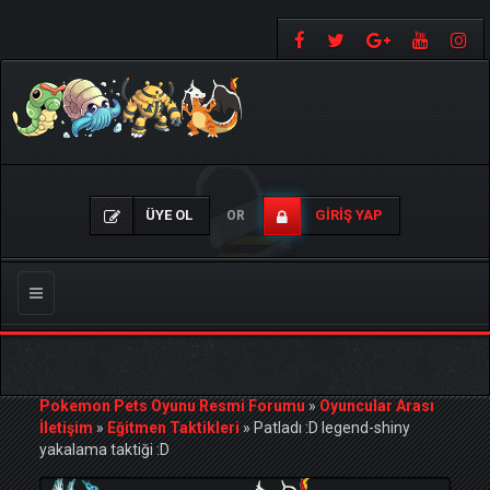
ÜYE OL
GIRIŞ YAP
OR
Gezinmeyi
Değiştir
Pokemon Pets Oyunu Resmi Forumu
»
Oyuncular Arası
İletişim
»
Eğitmen Taktikleri
»
Patladı :D legend-shiny
yakalama taktiği :D