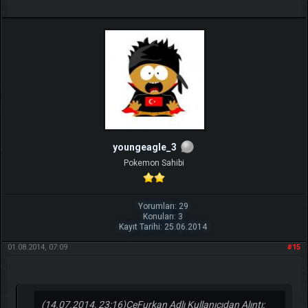
youngeagle_3
Pokemon Sahibi
Yorumları: 29
Konuları: 3
Kayıt Tarihi: 25.06.2014
01.08.2014, 07:09
#15
(14.07.2014, 23:16)
CeFurkan Adlı Kullanıcıdan Alıntı: