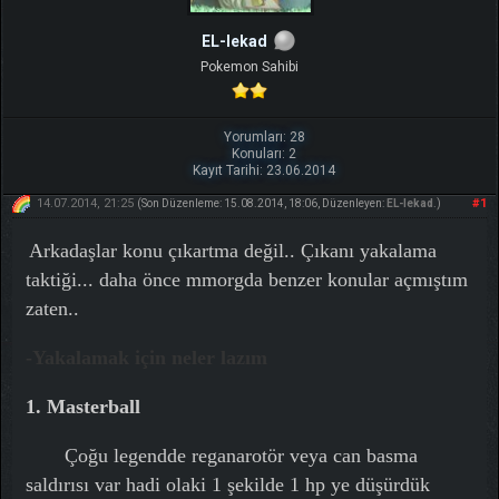
EL-lekad
Pokemon Sahibi
Yorumları: 28
Konuları: 2
Kayıt Tarihi: 23.06.2014
14.07.2014, 21:25
#1
(Son Düzenleme: 15.08.2014, 18:06, Düzenleyen:
EL-lekad
.)
Arkadaşlar konu çıkartma değil.. Çıkanı yakalama
taktiği... daha önce mmorgda benzer konular açmıştım
zaten..
-Yakalamak için neler lazım
1. Masterball
Çoğu legendde reganarotör veya can basma
saldırısı var hadi olaki 1 şekilde 1 hp ye düşürdük