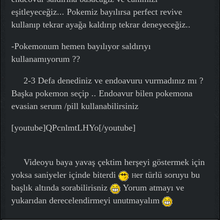
eşitleyeceğiz... Pokemiz bayılırsa perfect revive
kullanıp tekrar ayağa kaldırıp tekrar deneyeceğiz..
-Pokemonum hemen bayılıyor saldırıyı
kullanamıyorum ??
2-3 Defa denediniz ve endoavuru vurmadınız mı ?
Başka pokemon seçip .. Endoavur bilen pokemona
evasian serum /pill kullanabilirsiniz
[youtube]QPcnlmtLHYo[/youtube]
Videoyu baya yavaş çektim herşeyi göstermek için
yoksa saniyeler içinde biterdi
er türlü soruyu bu
H
başlık altında sorabilirisniz
Yorum atmayı ve
yukarıdan derecelendirmeyi unutmayalım