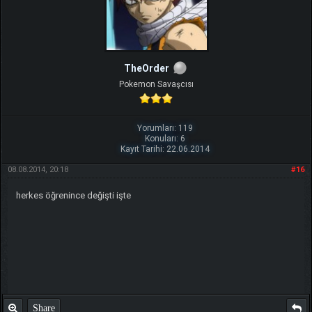
TheOrder
Pokemon Savaşcısı
Yorumları: 119
Konuları: 6
Kayıt Tarihi: 22.06.2014
08.08.2014, 20:18
#16
herkes öğrenince değişti işte
Share