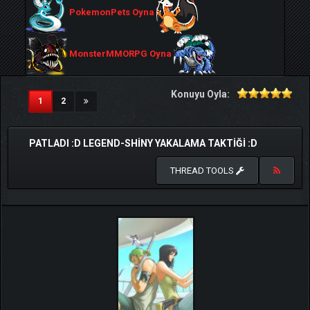
PokemonPets Oyna
MonsterMMORPG Oyna
Konuyu Oyla:
(current)
1
2
PATLADI :D LEGEND-SHINY YAKALAMA TAKTIĞI :D
THREAD TOOLS