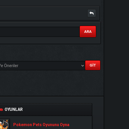
ARA
OYUNLAR
Pokemon Pets Oyununu Oyna