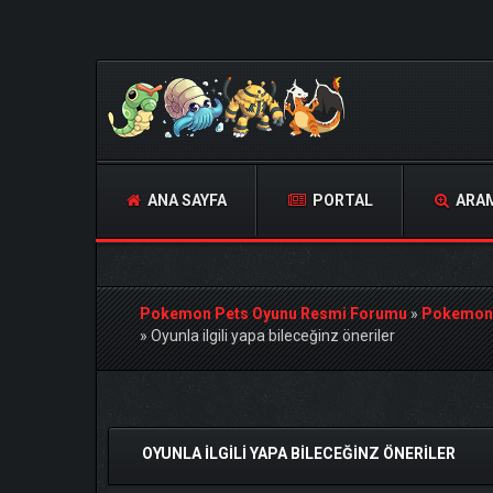
ANA SAYFA
PORTAL
ARA
Pokemon Pets Oyunu Resmi Forumu
»
Pokemon
»
Oyunla ilgili yapa bileceğinz öneriler
Derecelendirme: 0/5 - 0 oy
1
2
3
4
5
OYUNLA ILGILI YAPA BILECEĞINZ ÖNERILER