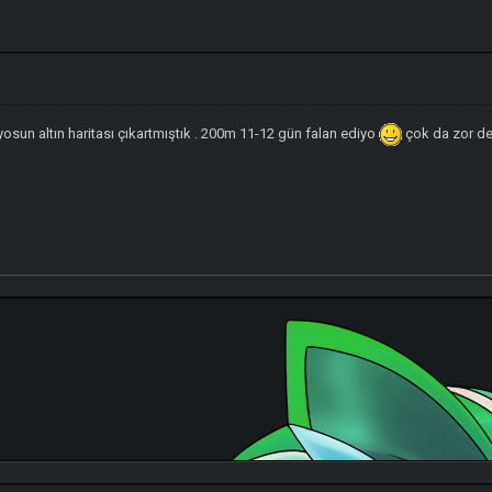
osun altın haritası çıkartmıştık . 200m 11-12 gün falan ediyo
çok da zor değ