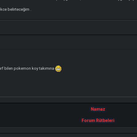
dikce belirteceğim .
urf bilen pokemon koy takımına
Namaz
Forum Rütbeleri