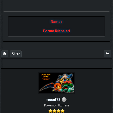
Namaz
Forum Rütbeleri
Share
mesut78
Pokemon Uzmanı