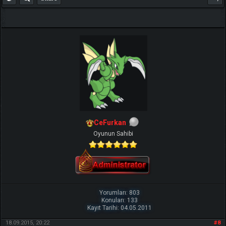
CeFurkan
Oyunun Sahibi
Yorumları: 803
Konuları: 133
Kayıt Tarihi: 04.05.2011
18.09.2015, 20:22
#8