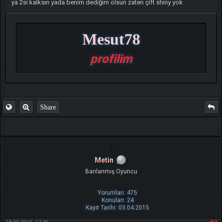
ya 2si kalksın yada benim dediğim olsun zaten çift shiny yok
Mesut78
profilim
Share
Metin
Banlanmış Oyuncu
Yorumları: 475
Konuları: 24
Kayıt Tarihi: 03.04.2015