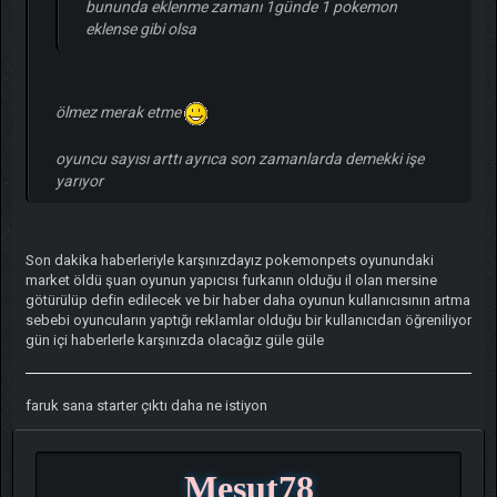
bununda eklenme zamanı 1günde 1 pokemon
eklense gibi olsa
ölmez merak etme
oyuncu sayısı arttı ayrıca son zamanlarda demekki işe
yarıyor
Son dakika haberleriyle karşınızdayız pokemonpets oyunundaki
market öldü şuan oyunun yapıcısı furkanın olduğu il olan mersine
götürülüp defin edilecek ve bir haber daha oyunun kullanıcısının artma
sebebi oyuncuların yaptığı reklamlar olduğu bir kullanıcıdan öğreniliyor
gün içi haberlerle karşınızda olacağız güle güle
faruk sana starter çıktı daha ne istiyon
Mesut78