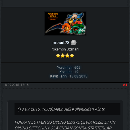
mesut78
Pokemon Uzmanı
Yorumları: 605
Konuları: 19
Kayıt Tarihi: 13.08.2015
18.09.2015, 17:18
#4
(18.09.2015, 16:08)
Metin Adlı Kullanıcıdan Alıntı:
FURKAN LÜTFEN ŞU OYUNU ESKİYE ÇEVİR REZİL ETTİN
OYUNU ÇİFT SHİNY OLAYINDAN SONRA STARTERLAR