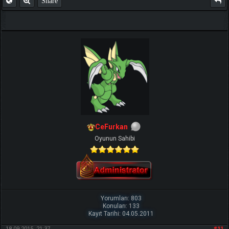
Share
CeFurkan
Oyunun Sahibi
Yorumları: 803
Konuları: 133
Kayıt Tarihi: 04.05.2011
18.09.2015, 21:37
#11