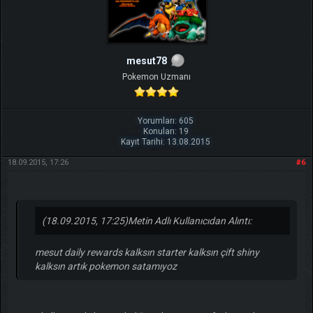
mesut78
Pokemon Uzmanı
Yorumları: 605
Konuları: 19
Kayıt Tarihi: 13.08.2015
18.09.2015, 17:26
#6
(18.09.2015, 17:25)
Metin Adlı Kullanıcıdan Alıntı:
mesut daily rewards kalksın starter kalksın çift shiny
kalksın artık pokemon satamıyoz