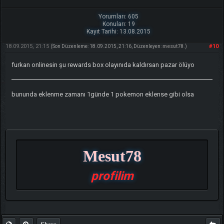
Yorumları: 605
Konuları: 19
Kayıt Tarihi: 13.08.2015
18.09.2015, 21:15
#10
(Son Düzenleme: 18.09.2015, 21:16, Düzenleyen:
mesut78
.)
furkan onlinesin şu rewards box olayınıda kaldırsan pazar ölüyo
bununda eklenme zamanı 1günde 1 pokemon eklense gibi olsa
Mesut78
profilim