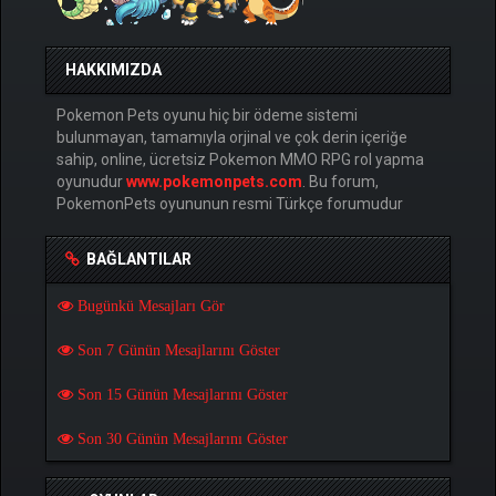
HAKKIMIZDA
Pokemon Pets oyunu hiç bir ödeme sistemi
bulunmayan, tamamıyla orjinal ve çok derin içeriğe
sahip, online, ücretsiz Pokemon MMO RPG rol yapma
oyunudur
www.pokemonpets.com
. Bu forum,
PokemonPets oyununun resmi Türkçe forumudur
BAĞLANTILAR
Bugünkü Mesajları Gör
Son 7 Günün Mesajlarını Göster
Son 15 Günün Mesajlarını Göster
Son 30 Günün Mesajlarını Göster