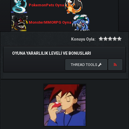
PokemonPets Oyna
MonsterMMORPG Oyna
Konuyu Oyla:
OYUNA YARARLILIK LEVELI VE BONUSLARI
THREAD TOOLS