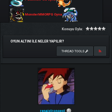
MonsterMMORPG Oyna
Konuyu Oyla:
OYUN ALTINI ILE NELER YAPILIR?
THREAD TOOLS
renaistrongest