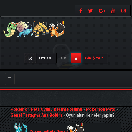
ÜYE OL
GIRIŞ YAP
OR
Gezinmeyi
Değiştir
Pokemon Pets Oyunu Resmi Forumu
»
Pokemon Pets
»
Genel Tartışma Ana Bölüm
»
Oyun altını ile neler yapılır?
PokemonPets Oyna