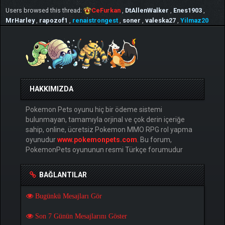
Users browsed this thread:
CeFurkan
,
DtAllenWalker
,
Enes1903
,
MrHarley
,
rapozof1
,
renaistrongest
,
soner
,
valeska27
,
Yilmaz20
HAKKIMIZDA
Pokemon Pets oyunu hiç bir ödeme sistemi
bulunmayan, tamamıyla orjinal ve çok derin içeriğe
sahip, online, ücretsiz Pokemon MMO RPG rol yapma
oyunudur
www.pokemonpets.com
. Bu forum,
PokemonPets oyununun resmi Türkçe forumudur
BAĞLANTILAR
Bugünkü Mesajları Gör
Son 7 Günün Mesajlarını Göster