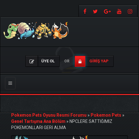
ÜYE OL
GIRIŞ YAP
OR
Gezinmeyi
Değiştir
Pokemon Pets Oyunu Resmi Forumu
»
Pokemon Pets
»
Genel Tartışma Ana Bölüm
»
NPCLERE SATTIĞIMIZ
POKEMONLLARI GERİ ALMA