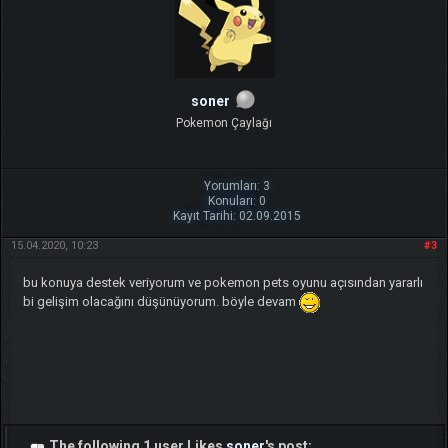
soner
Pokemon Çaylağı
Yorumları: 3
Konuları: 0
Kayıt Tarihi: 02.09.2015
15.04.2020, 10:23
#3
bu konuya destek veriyorum ve pokemon pets oyunu açısından yararlı
bi gelişim olacağını düşünüyorum. böyle devam
The following 1 user Likes
soner
's post: