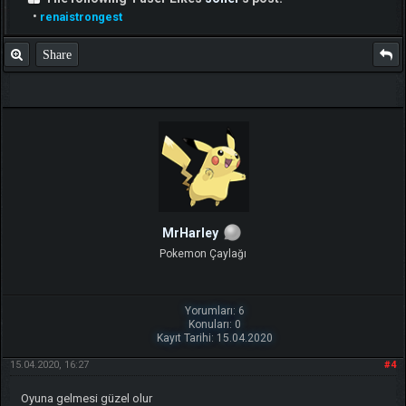
•
renaistrongest
Share
MrHarley
Pokemon Çaylağı
Yorumları: 6
Konuları: 0
Kayıt Tarihi: 15.04.2020
15.04.2020, 16:27
#4
Oyuna gelmesi güzel olur