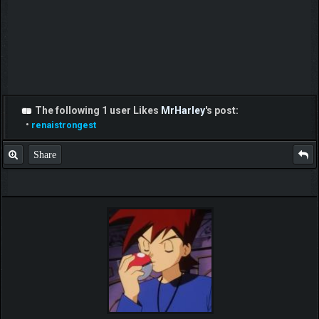
The following 1 user Likes
MrHarley
's post:
•
renaistrongest
Share