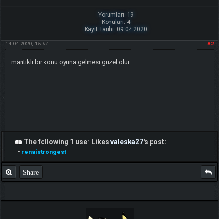
Yorumları: 19
Konuları: 4
Kayıt Tarihi: 09.04.2020
14.04.2020, 15:57
#2
mantıklı bir konu oyuna gelmesi güzel olur
The following 1 user Likes
valeska27
's post:
•
renaistrongest
Share