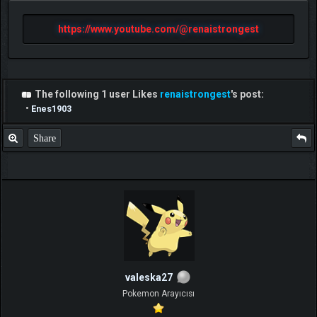
https://www.youtube.com/@renaistrongest
The following 1 user Likes
renaistrongest
's post:
•
Enes1903
Share
valeska27
Pokemon Arayıcısı