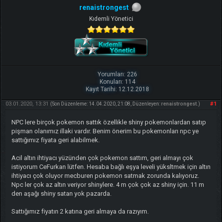
renaistrongest
Kıdemli Yönetici
Yorumları: 226
Konuları: 114
Kayıt Tarihi: 12.12.2018
03.01.2020, 13:31
#1
(Son Düzenleme: 14.04.2020, 21:08, Düzenleyen:
renaistrongest
.)
NPC lere birçok pokemon sattık özellikle shiny pokemonlardan satıp
pişman olanımız illaki vardır. Benim önerim bu pokemonları npc ye
sattığımız fiyata geri alabilmek.
Acil altın ihtiyacı yüzünden çok pokemon sattım, geri almayı çok
istiyorum CeFurkan lütfen. Hesaba bağlı eşya leveli yüksltmek için altın
ihtiyacı çok oluyor mecburen pokemon satmak zorunda kalıyoruz.
Npc ler çok az altın veriyor shinylere. 4 m çok çok az shiny için. 11 m
den aşağı shiny satan yok pazarda.
Sattığımız fiyatın 2 katına geri almaya da razıyım.