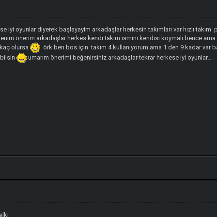
e iyi oyunlar diyerek başlayayim arkadaşlar herkesin takımları var hızlı takım 
benim önerim arkadaşlar herkes kendi takım ismini kendisi koymalı bence am
 kaç olursa
örk ben bos için takım 4 kullanıyorum ama 1 den 9 kadar var ba
bilsin
umarım önerimi beğenirsiniz arkadaşlar tekrar herkese iyi oyunlar...
elki