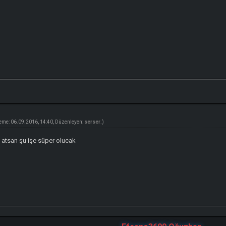
eme: 06.09.2016, 14:40, Düzenleyen:
serser
.)
l atsan şu işe süper olucak