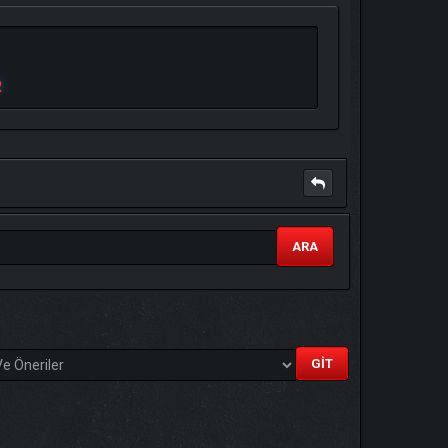
R
ARA