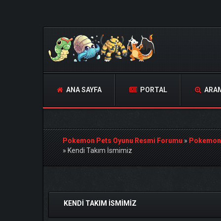
ANA SAYFA
PORTAL
ARA
Pokemon Pets Oyunu Resmi Forumu
»
Pokemon
»
Kendi Takım İsmimiz
Derecelendirme: 5/5 - 1 oy
1
2
3
4
5
KENDI TAKIM İSMIMIZ