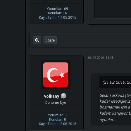
Yorumları: 69
Konuları: 16
Kayıt Tarihi: 17.05.2015
Share
06.09.2016, 14:48
(21.02.2016, 20
Selam arkadaşlar 
volkany
kadar istediğimi
Deneme Üye
bozmamak için at
kafam karışıyor t
Yorumları: 1
oyunlar...
Konuları: 0
Kayıt Tarihi: 12.08.2016