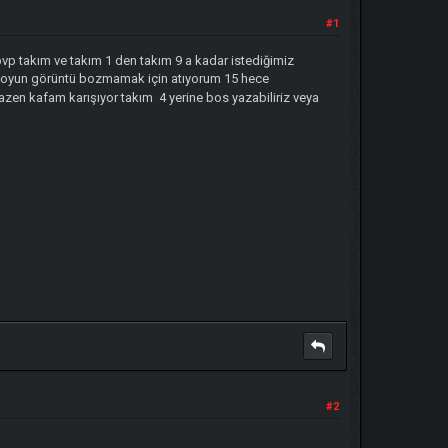
#1
pvp takım ve takım 1 den takım 9 a kadar istediğimiz
a oyun görüntü bozmamak için atıyorum 15 hece
zen kafam karışıyor takım 4 yerine bos yazabiliriz veya
#2