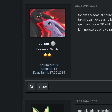
21.02.2016, 20:05
Selam arkadaşlar herkes
takım ayarlıyoruz ama 
geçmesin veya 20 artık
kim ne isterse onu yaza
serser
Pokemon Sahibi
Yorumları: 69
Konuları: 16
Kayıt Tarihi: 17.05.2015
Share
21.02.2016, 20:07
mantıklı olabilir ilerde b