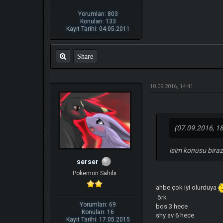
Yorumları: 803
Konuları: 133
Kayıt Tarihi: 04.05.2011
Share
10.09.2016, 14:41
(07.09.2016, 18
isim konusu biraz
serser
Pokemon Sahibi
ahbe çok iyi olurduya
örk
Yorumları: 69
bos 3 hece
Konuları: 16
shy av 6 hece
Kayıt Tarihi: 17.05.2015