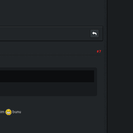
#7
ştim
bunu