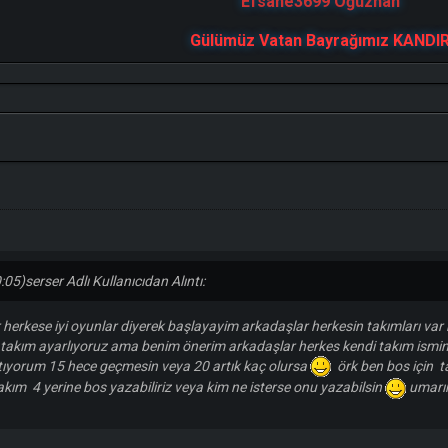
Efsane3699 Oğuzhan
Gülümüz Vatan Bayrağımız KANDI
:05)
serser Adlı Kullanıcıdan Alıntı:
herkese iyi oyunlar diyerek başlayayim arkadaşlar herkesin takımları var 
z takım ayarlıyoruz ama benim önerim arkadaşlar herkes kendi takım ismi
ıyorum 15 hece geçmesin veya 20 artık kaç olursa
örk ben bos için t
akım 4 yerine bos yazabiliriz veya kim ne isterse onu yazabilsin
umarım