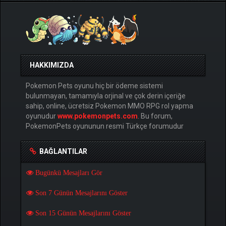
HAKKIMIZDA
Pokemon Pets oyunu hiç bir ödeme sistemi
bulunmayan, tamamıyla orjinal ve çok derin içeriğe
sahip, online, ücretsiz Pokemon MMO RPG rol yapma
oyunudur
www.pokemonpets.com
. Bu forum,
PokemonPets oyununun resmi Türkçe forumudur
BAĞLANTILAR
Bugünkü Mesajları Gör
Son 7 Günün Mesajlarını Göster
Son 15 Günün Mesajlarını Göster