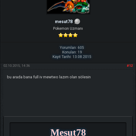
mesut78
Pokemon Uzmanı
Yorumları: 605
Konuları: 19
Kayıt Tarihi: 13.08.2015
02.10.2015, 14:36
#12
bu arada bana full iv mewtwo lazım olan sölesin
Mesut78