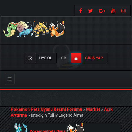
ÜYE OL
GIRIŞ YAP
OR
Gezinmeyi
Değiştir
Pokemon Pets Oyunu Resmi Forumu
»
Market
»
Açık
Arttırma
»
İstediğin Full Iv Legend Alma
PokemonPets Oyna