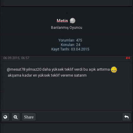
Metin
TIKLA
Benim ve diğer eğitmenlerin taktikleri için
Banlanmış Oyuncu
Yorumları: 475
Konuları: 24
Kayıt Tarihi: 03.04.2015
06.09.2015, 06:57
#4
@mesut78 yılmaz20 daha yüksek teklif verdi bu açık arttırma
akşama kadar en yüksek teklif vereme satarım
Share