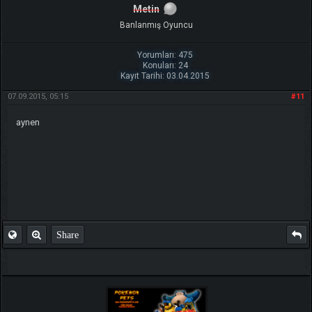
Metin
Banlanmış Oyuncu
Yorumları: 475
Konuları: 24
Kayıt Tarihi: 03.04.2015
07.09.2015, 05:15
#11
aynen
Share