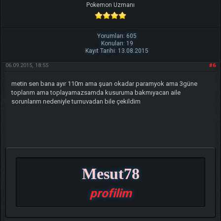
Pokemon Uzmanı
Yorumları: 605
Konuları: 19
Kayıt Tarihi: 13.08.2015
06.09.2015, 18:55
#6
metin sen bana ayır 110m ama şuan okadar paramyok ama 3güne
toplarım ama toplayamazsamda kusuruma bakmıyacan aile
sorunlarım nedeniyle turnuvadan bile çekildim
Mesut78
profilim