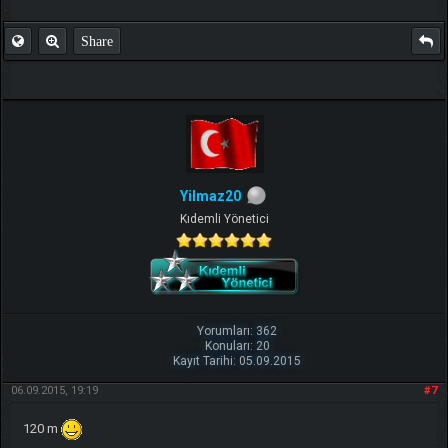
Share
Yilmaz20
Kıdemli Yönetici
Yorumları: 362
Konuları: 20
Kayıt Tarihi: 05.09.2015
06.09.2015, 19:19
#7
120 m