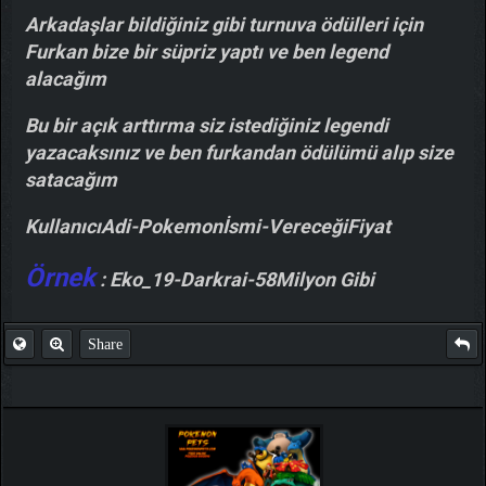
Arkadaşlar bildiğiniz gibi turnuva ödülleri için
Furkan bize bir süpriz yaptı ve ben legend
alacağım
Bu bir açık arttırma siz istediğiniz legendi
yazacaksınız ve ben furkandan ödülümü alıp size
satacağım
KullanıcıAdi-Pokemonİsmi-VereceğiFiyat
Örnek
: Eko_19-Darkrai-58Milyon Gibi
Share