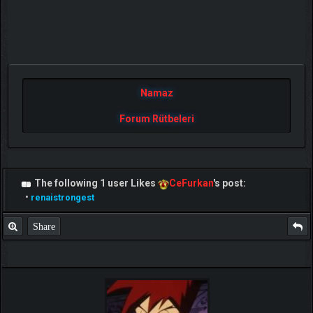
Namaz
Forum Rütbeleri
The following 1 user Likes
CeFurkan
's post:
•
renaistrongest
Share