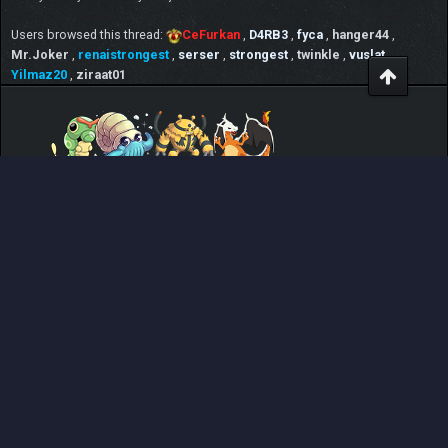
Users browsed this thread:
CeFurkan
,
D4RB3
,
fyca
,
hanger44
,
Mr.Joker
,
renaistrongest
,
serser
,
strongest
,
twinkle
,
vuslat
,
Yilmaz20
,
ziraat01
HAKKIMIZDA
Pokemon Pets oyunu hiç bir ödeme sistemi
bulunmayan, tamamıyla orjinal ve çok derin içeriğe
sahip, online, ücretsiz Pokemon MMO RPG rol yapma
oyunudur
www.pokemonpets.com
. Bu forum,
PokemonPets oyununun resmi Türkçe forumudur
BAĞLANTILAR
Bugünkü Mesajları Gör