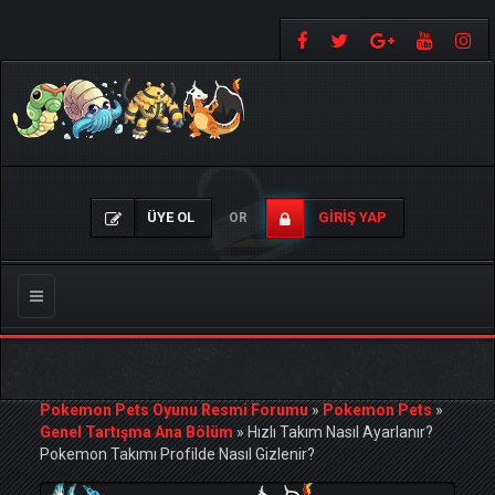
ÜYE OL
GIRIŞ YAP
OR
Gezinmeyi
Değiştir
Pokemon Pets Oyunu Resmi Forumu
»
Pokemon Pets
»
Genel Tartışma Ana Bölüm
»
Hızlı Takım Nasıl Ayarlanır?
Pokemon Takımı Profilde Nasıl Gizlenir?