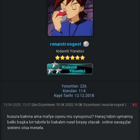
renaistrongest
Kıdemli Yönetici
Yorumları: 226
Konuları: 114
Kayıt Tarihi: 12.12.2018
19.04.2020, 13:57
#2
(Son Düzenleme: 19.04.2020, 14:08, Düzenleyen:
renaistrongest
.)
kusura bakma ama mafya oyunu mu oynuyoruz? Haraç tabiri uymamış
belki başka bir tabirle bi bakalım nasıl birşey olacak. online savaşçlar
sistemi olsa mesela.