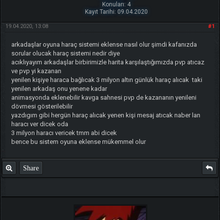
Konuları: 4
Kayıt Tarihi: 09.04.2020
19.04.2020, 13:08
#1
arkadaşlar oyuna haraç sistemi eklense nasıl olur şimdi kafanızda
sorular olucak haraç sistemi nedir diye
acıklıyayım arkadaşlar birbirimizle harita karşılaştığımızda pvp atıcaz
ve pvp yi kazanan
yenilen kişiye haraca bağlıcak 3 milyon altın günlük haraç alıcak taki
yenilen arkadaş onu yenene kadar
animasyonda eklenebilir kavga sahnesi pvp de kazananın yenileni
dövmesi gösterilebilir
yazdıgım gibi hergün haraç alıcak yenen kişi mesaj atıcak naber lan
haracı ver dicek oda
3 milyon haracı vericek tmm abi dicek
bence bu sistem oyuna eklense mükemmel olur
Share