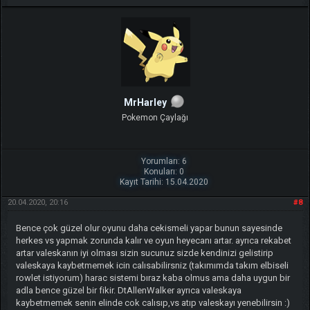
MrHarley
Pokemon Çaylağı
Yorumları: 6
Konuları: 0
Kayıt Tarihi: 15.04.2020
20.04.2020, 20:16
#8
Bence çok güzel olur oyunu daha cekismeli yapar bunun sayesinde
herkes vs yapmak zorunda kalır ve oyun heyecanı artar. ayrıca rekabet
artar valeskanın iyi olması sizin sucunuz sizde kendinizi gelistirip
valeskaya kaybetmemek icin calısabilirsniz (takımımda takım elbiseli
rowlet istiyorum) harac sistemi bıraz kaba olmus ama daha uygun bir
adla bence güzel bir fikir. DtAllenWalker ayrıca valeskaya
kaybetmemek senin elinde cok calısıp,vs atıp valeskayı yenebilirsin :)