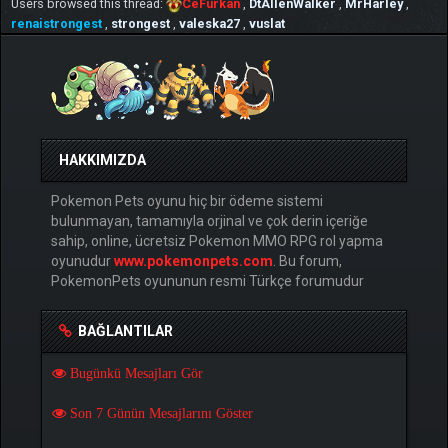
Users browsed this thread:
CeFurkan
,
DtAllenWalker
,
MrHarley
,
renaistrongest
,
strongest
,
valeska27
,
vuslat
HAKKIMIZDA
Pokemon Pets oyunu hiç bir ödeme sistemi
bulunmayan, tamamıyla orjinal ve çok derin içeriğe
sahip, online, ücretsiz Pokemon MMO RPG rol yapma
oyunudur
www.pokemonpets.com
. Bu forum,
PokemonPets oyununun resmi Türkçe forumudur
BAĞLANTILAR
Bugünkü Mesajları Gör
Son 7 Günün Mesajlarını Göster