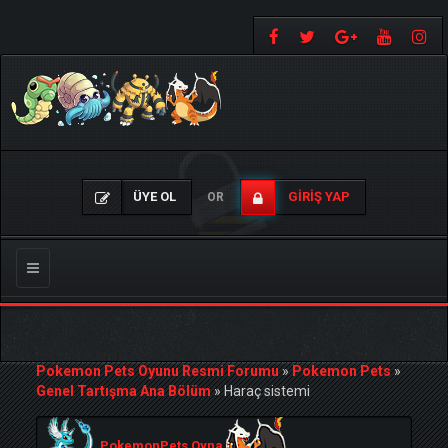
ÜYE OL
GIRIŞ YAP
OR
Gezinmeyi
Değiştir
Pokemon Pets Oyunu Resmi Forumu
»
Pokemon Pets
»
Genel Tartışma Ana Bölüm
»
Haraç sistemi
PokemonPets Oyna