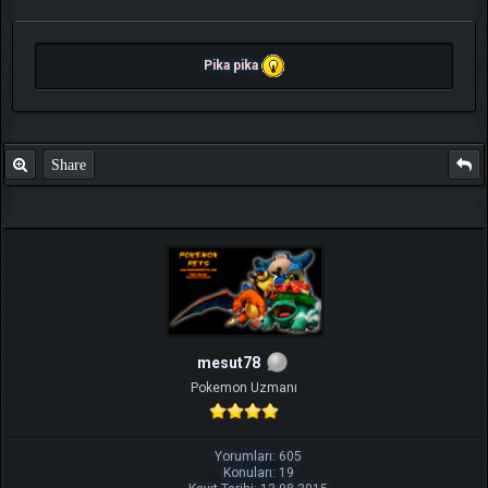
Pika pika
Share
mesut78
Pokemon Uzmanı
Yorumları: 605
Konuları: 19