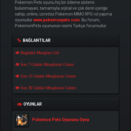
Pokemon Pets oyunu hiç bir ödeme sistemi
bulunmayan, tamamıyla orjinal ve çok derin içeriğe
sahip, online, ücretsiz Pokemon MMO RPG rol yapma
oyunudur
www.pokemonpets.com
. Bu forum,
PokemonPets oyununun resmi Türkçe forumudur
BAĞLANTILAR
Bugünkü Mesajları Gör
Son 7 Günün Mesajlarını Göster
Son 15 Günün Mesajlarını Göster
Son 30 Günün Mesajlarını Göster
OYUNLAR
Pokemon Pets Oyununu Oyna