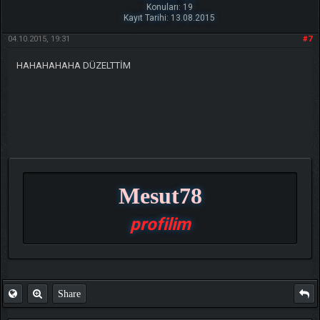
Konuları: 19
Kayıt Tarihi: 13.08.2015
04.10.2015, 19:31
#7
HAHAHAHAHA DÜZELTTİM
Mesut78
profilim
Share