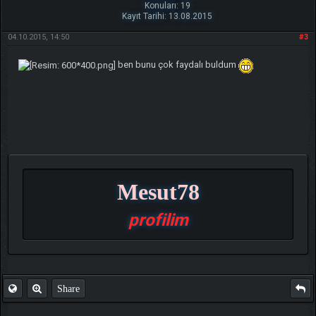
Konuları: 19
Kayıt Tarihi: 13.08.2015
04.10.2015, 14:50
#3
ben bunu çok faydalı buldum
Mesut78
profilim
Share