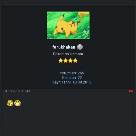
farukhakan
Pokemon Uzmanı
Yorumları: 265
Konuları: 22
Kayıt Tarihi: 18.08.2015
04.10.2015, 16:43
#4