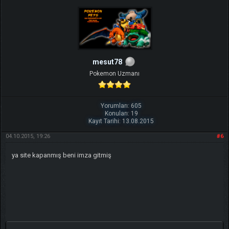
mesut78
Pokemon Uzmanı
Yorumları: 605
Konuları: 19
Kayıt Tarihi: 13.08.2015
04.10.2015, 19:26
#6
ya site kapanmış beni imza gitmiş