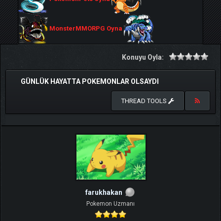
MonsterMMORPG Oyna
Konuyu Oyla:
GÜNLÜK HAYATTA POKEMONLAR OLSAYDI
THREAD TOOLS
farukhakan
Pokemon Uzmanı