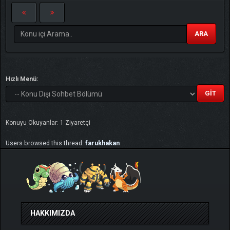
ARA
Hızlı Menü:
Konuyu Okuyanlar: 1 Ziyaretçi
Users browsed this thread:
farukhakan
HAKKIMIZDA