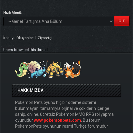
Hızlı Menü:
Konuyu Okuyanlar: 1 Ziyaretçi
Users browsed this thread:
HAKKIMIZDA
Pokemon Pets oyunu hiç bir ödeme sistemi
bulunmayan, tamamıyla orjinal ve çok derin içeriğe
sahip, online, ücretsiz Pokemon MMO RPG rol yapma
oyunudur
www.pokemonpets.com
. Bu forum,
PokemonPets oyununun resmi Türkçe forumudur