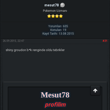
mesut78
Pokemon Uzmanı
Yorumları: 605
Konuları: 19
Kayıt Tarihi: 13.08.2015
26.09.2015, 22:47
#21
shiny groudon b*k renginde oldu tebrikler
Mesut78
profilim