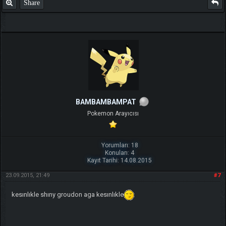
Share
TIKLA
Benim ve diğer eğitmenlerin taktikleri için
BAMBAMBAMPAT
Pokemon Arayıcısı
Yorumları: 18
Konuları: 4
Kayıt Tarihi: 14.08.2015
23.09.2015, 21:49
#7
kesınlıkle shıny groudon aga kesınlıkle