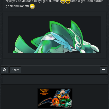
Niye yav böyle daha uzaylı gibi durmuş
ama o groudon cidden
gözlerimi kanattı
Share
TIKLA
Benim ve diğer eğitmenlerin taktikleri için