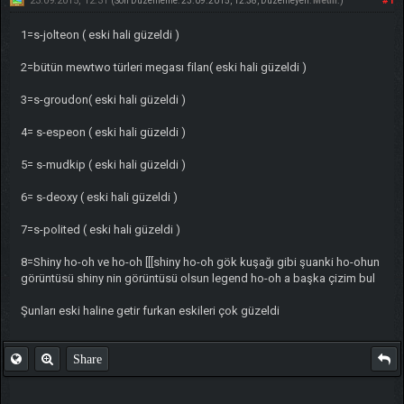
23.09.2015, 12:31
#1
(Son Düzenleme: 23.09.2015, 12:38, Düzenleyen:
Metin
.)
1=s-jolteon ( eski hali güzeldi )
2=bütün mewtwo türleri megası filan( eski hali güzeldi )
3=s-groudon( eski hali güzeldi )
4= s-espeon ( eski hali güzeldi )
5= s-mudkip ( eski hali güzeldi )
6= s-deoxy ( eski hali güzeldi )
7=s-polited ( eski hali güzeldi )
8=Shiny ho-oh ve ho-oh [[[shiny ho-oh gök kuşağı gibi şuanki ho-ohun
görüntüsü shiny nin görüntüsü olsun legend ho-oh a başka çizim bul
Şunları eski haline getir furkan eskileri çok güzeldi
Share