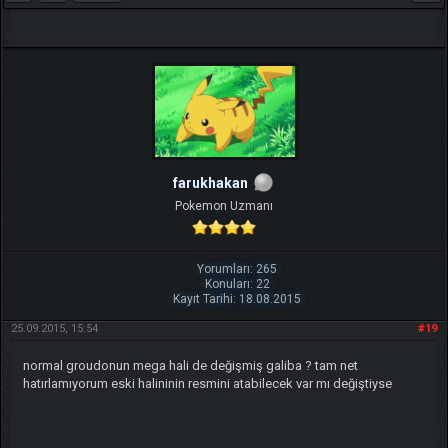
farukhakan
Pokemon Uzmanı
Yorumları: 265
Konuları: 22
Kayıt Tarihi: 18.08.2015
25.09.2015, 15:54
#19
normal groudonun mega hali de değişmiş galiba ? tam net
hatırlamıyorum eski halininin resmini atabilecek var mı değiştiyse