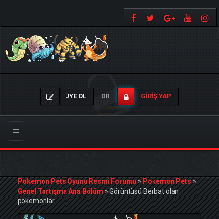
ÜYE OL
GIRIŞ YAP
OR
Gezinmeyi
Değiştir
Pokemon Pets Oyunu Resmi Forumu
»
Pokemon Pets
»
Genel Tartışma Ana Bölüm
»
Görüntüsü Berbat olan
pokemonlar