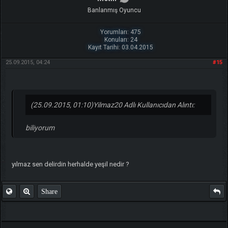
TIKLA
Benim ve diğer eğitmenlerin taktikleri için
Banlanmış Oyuncu
Yorumları: 475
Konuları: 24
Kayıt Tarihi: 03.04.2015
25.09.2015, 04:24
#15
(25.09.2015, 01:10)
Yilmaz20 Adlı Kullanıcıdan Alıntı:
biliyorum
yılmaz sen delirdin herhalde yeşil nedir ?
Share