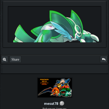
Share
TIKLA
Benim ve diğer eğitmenlerin taktikleri için
mesut78