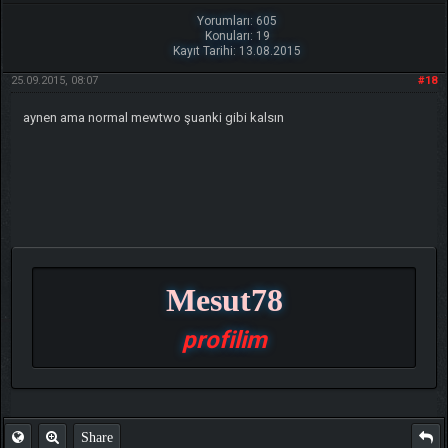
Yorumları: 605
Konuları: 19
Kayıt Tarihi: 13.08.2015
25.09.2015, 08:07
#18
aynen ama normal mewtwo şuanki gibi kalsın
Mesut78
profilim
Share