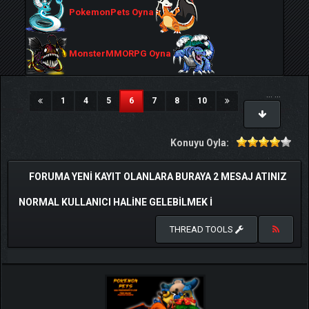
PokemonPets Oyna
MonsterMMORPG Oyna
...
...
(current)
1
4
5
6
7
8
10
Konuyu Oyla:
FORUMA YENI KAYIT OLANLARA BURAYA 2 MESAJ ATINIZ
NORMAL KULLANICI HALINE GELEBILMEK I
THREAD TOOLS