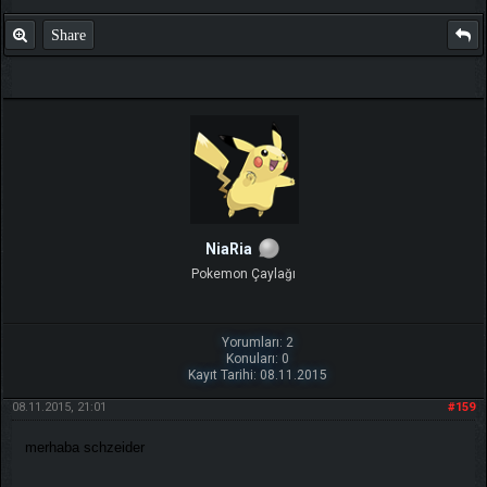
Share
NiaRia
Pokemon Çaylağı
Yorumları: 2
Konuları: 0
Kayıt Tarihi: 08.11.2015
08.11.2015, 21:01
#159
merhaba schzeider