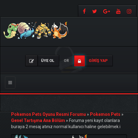
ÜYE OL
GIRIŞ YAP
OR
Gezinmeyi
Değiştir
Pokemon Pets Oyunu Resmi Forumu
»
Pokemon Pets
»
Genel Tartışma Ana Bölüm
»
Foruma yeni kayıt olanlara
buraya 2 mesaj atınız normal kullanıcı haline gelebilmek i