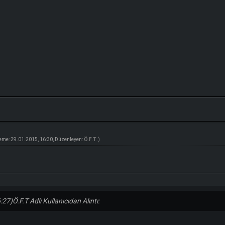
eme: 29.01.2015, 16:30, Düzenleyen:
Ö.F.T
.)
:27)
Ö.F.T Adlı Kullanıcıdan Alıntı: