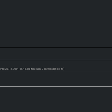
eme: 26.12.2014, 15:41, Düzenleyen:
Gokkusagihirsizi
.)