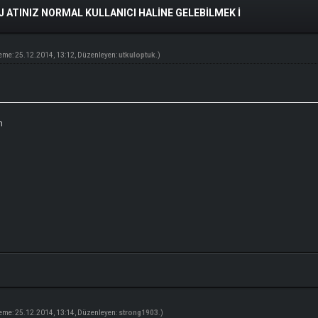
 ATINIZ NORMAL KULLANICI HALINE GELEBILMEK I
eme: 25.12.2014, 13:12, Düzenleyen:
utkuloptuk
.)
n
eme: 25.12.2014, 13:14, Düzenleyen:
strong1903
.)