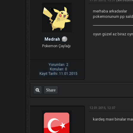
11.01.2015, 13:51
(Son Düzenl
merhaba arkadaslar
pokemonunum pp saldırıs
oyun güzel az biraz oyn
Medrah
Pokemon Çaylağı
Yorumları: 2
Konuları: 0
Kayıt Tarihi: 11.01.2015
Share
12.01.2015, 12:37
kardeş mavi binalar mar