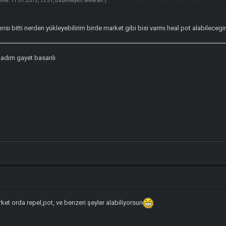
eme: 11.01.2015, 13:51, Düzenleyen:
Medrah
.)
ı bitti nerden yükleyebilirim birde market gibi bisi varmı heal pot alabilece
adım gayet basarılı
ket orda repel,pot, ve benzeri şeyler alabiliyorsun