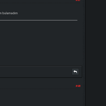
#67
gim bulamadım
#68