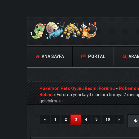
ANA SAYFA
PORTAL
ARA
Pokemon Pets Oyunu Resmi Forumu
»
Pokemon
Bölüm
»
Foruma yeni kayıt olanlara buraya 2 mesaj 
gelebilmek i
Derecelendirme: 3.67/5 - 3 oy
1
2
3
4
5
...
(current)
1
2
3
4
5
10