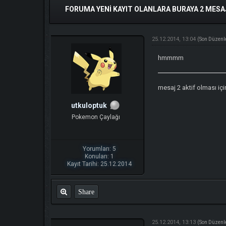
FORUMA YENI KAYIT OLANLARA BURAYA 2 MESAJ
25.12.2014, 13:04
(Son Düzenl
hmmmm
mesaj 2 aktif olması içi
utkuloptuk
Pokemon Çaylağı
Yorumları: 5
Konuları: 1
Kayıt Tarihi: 25.12.2014
Share
25.12.2014, 13:13
(Son Düzenl