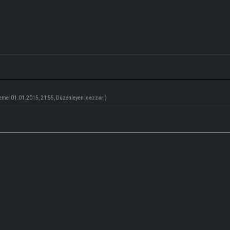
eme: 01.01.2015, 21:55, Düzenleyen:
cezzar
.)