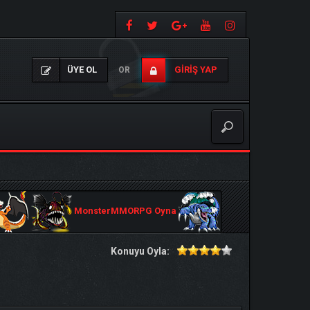
ÜYE OL
GIRIŞ YAP
OR
MonsterMMORPG Oyna
Konuyu Oyla: