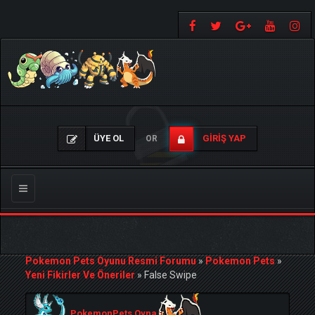
ÜYE OL
GIRIŞ YAP
OR
Gezinmeyi
Değiştir
Pokemon Pets Oyunu Resmi Forumu
»
Pokemon Pets
»
Yeni Fikirler Ve Öneriler
»
False Swipe
PokemonPets Oyna