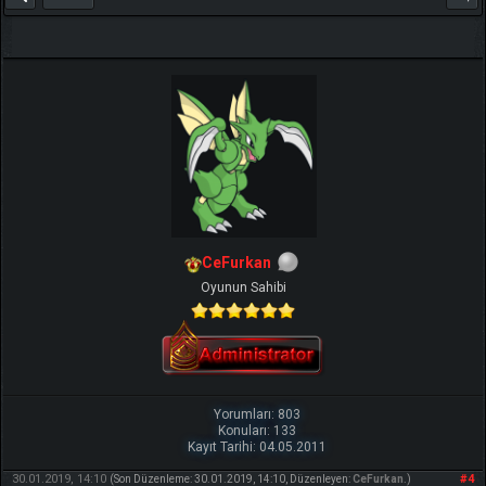
TIKLA
Benim ve diğer eğitmenlerin taktikleri için
CeFurkan
Oyunun Sahibi
Yorumları: 803
Konuları: 133
Kayıt Tarihi: 04.05.2011
30.01.2019, 14:10
#4
(Son Düzenleme: 30.01.2019, 14:10, Düzenleyen:
CeFurkan
.)