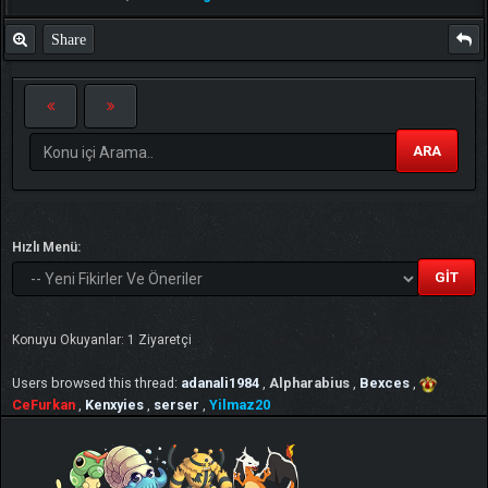
Share
ARA
Hızlı Menü:
Konuyu Okuyanlar: 1 Ziyaretçi
Users browsed this thread:
adanali1984
,
Alpharabius
,
Bexces
,
CeFurkan
,
Kenxyies
,
serser
,
Yilmaz20