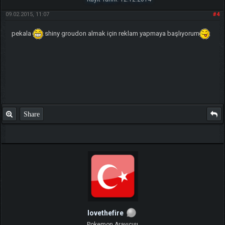
09.02.2015, 11:07
#4
pekala
shiny groudon almak için reklam yapmaya başlıyorum
Share
lovethefire
Pokemon Arayıcısı