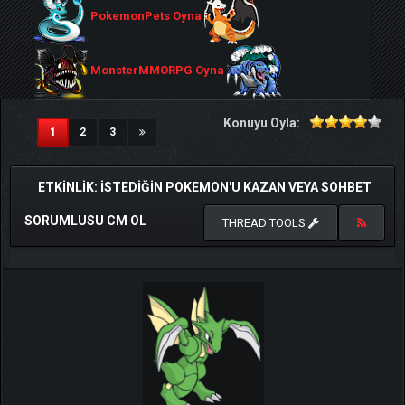
PokemonPets Oyna
MonsterMMORPG Oyna
Konuyu Oyla:
(current)
1
2
3
ETKINLIK: ISTEDIĞIN POKEMON'U KAZAN VEYA SOHBET
SORUMLUSU CM OL
THREAD TOOLS