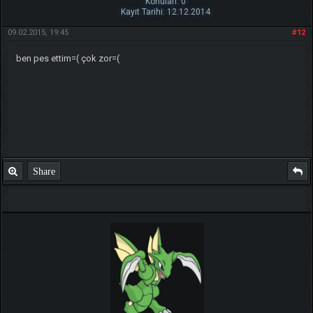
Konuları: 0
Kayıt Tarihi: 12.12.2014
09.02.2015, 19:45
#12
ben pes ettim=( çok zor=(
Share