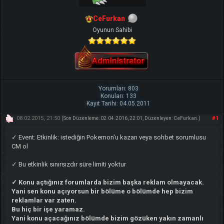
CeFurkan
Oyunun Sahibi
Yorumları: 803
Konuları: 133
Kayıt Tarihi: 04.05.2011
08.02.2015, 21:50
#1
(Son Düzenleme: 02.04.2016, 22:01, Düzenleyen:
CeFurkan
.)
✓ Event: Etkinlik: istediğin Pokemon'u kazan veya sohbet sorumlusu
CM ol
✓ Bu etkinlik sınırsızdır süre limiti yoktur
✓ Konu açtığınız forumlarda bizim başka reklam olmayacak.
Yani sen konu açıyorsun bir bölüme o bölümde hep bizim
reklamlar var zaten.
Bu hiç bir işe yaramaz.
Yani konu açacağınız bölümde bizim gözüken yakın zamanlı