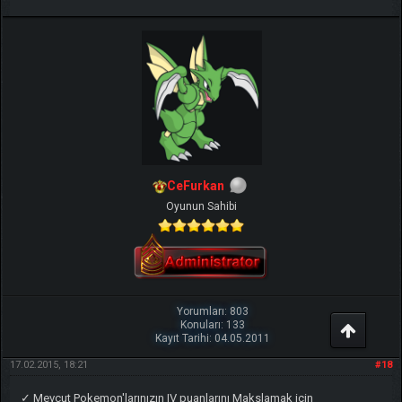
CeFurkan
Oyunun Sahibi
Yorumları: 803
Konuları: 133
Kayıt Tarihi: 04.05.2011
17.02.2015, 18:21
#18
✓ Mevcut Pokemon'larınızın IV puanlarını Makslamak için