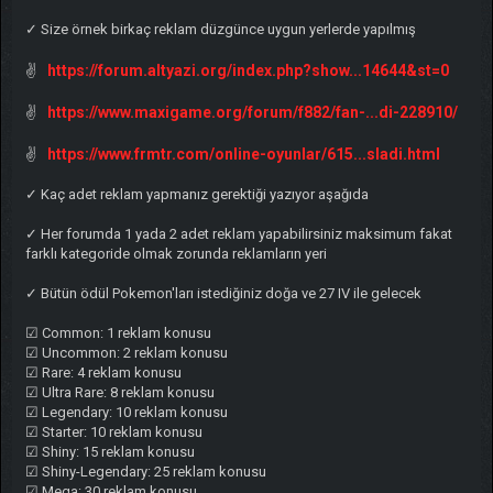
✓ Size örnek birkaç reklam düzgünce uygun yerlerde yapılmış
https://forum.altyazi.org/index.php?show...14644&st=0
✌
https://www.maxigame.org/forum/f882/fan-...di-228910/
✌
https://www.frmtr.com/online-oyunlar/615...sladi.html
✌
✓ Kaç adet reklam yapmanız gerektiği yazıyor aşağıda
✓ Her forumda 1 yada 2 adet reklam yapabilirsiniz maksimum fakat
farklı kategoride olmak zorunda reklamların yeri
✓ Bütün ödül Pokemon'ları istediğiniz doğa ve 27 IV ile gelecek
☑ Common: 1 reklam konusu
☑ Uncommon: 2 reklam konusu
☑ Rare: 4 reklam konusu
☑ Ultra Rare: 8 reklam konusu
☑ Legendary: 10 reklam konusu
☑ Starter: 10 reklam konusu
☑ Shiny: 15 reklam konusu
☑ Shiny-Legendary: 25 reklam konusu
☑ Mega: 30 reklam konusu