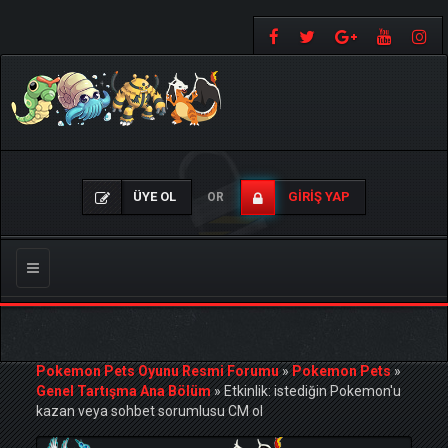
ÜYE OL
GIRIŞ YAP
OR
Gezinmeyi
Değiştir
Pokemon Pets Oyunu Resmi Forumu
»
Pokemon Pets
»
Genel Tartışma Ana Bölüm
»
Etkinlik: istediğin Pokemon'u
kazan veya sohbet sorumlusu CM ol