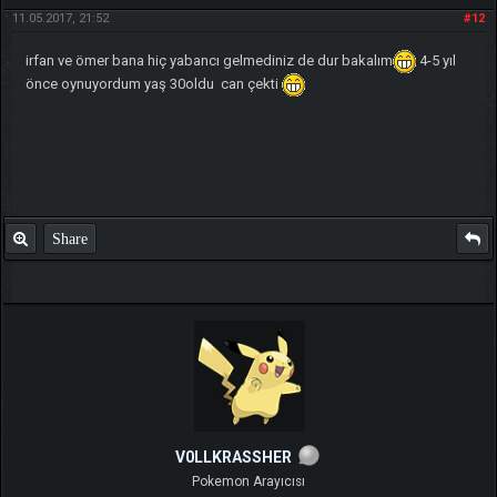
11.05.2017, 21:52
#12
irfan ve ömer bana hiç yabancı gelmediniz de dur bakalım
4-5 yıl
önce oynuyordum yaş 30oldu can çekti
Share
V0LLKRASSHER
Pokemon Arayıcısı