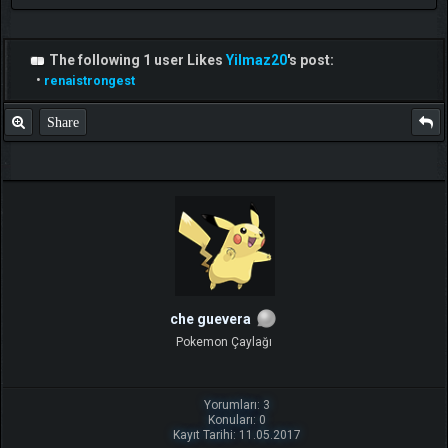
The following 1 user Likes
Yilmaz20
's post:
•
renaistrongest
Share
TIKLA
Benim ve diğer eğitmenlerin taktikleri için
che guevera
Pokemon Çaylağı
Yorumları: 3
Konuları: 0
Kayıt Tarihi: 11.05.2017