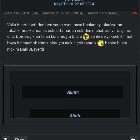
Kayıt Tarihi: 22.06.2014
21.03.2017, 20:01
#6
(Son Düzenleme: 21.03.2017, 20:04, Düzenleyen:
TheOrder
.)
Valla bende betadan beri varım oynamaya başlamayı planlıyorum
fakat kimse kalmamış eski ortamadan eskiden muhabbet vardı şimdi
chat bomboş klan falan kurulmuştu bi ara
senle de yüksek ihtimal
baya bir muahbbetimiz olmuştu nickin çok tanıdık
benim bi ara
nickim DarkSLayerdı
Alıntı:
Alıntı:
Güzel Günler Mazide
Kaldııı