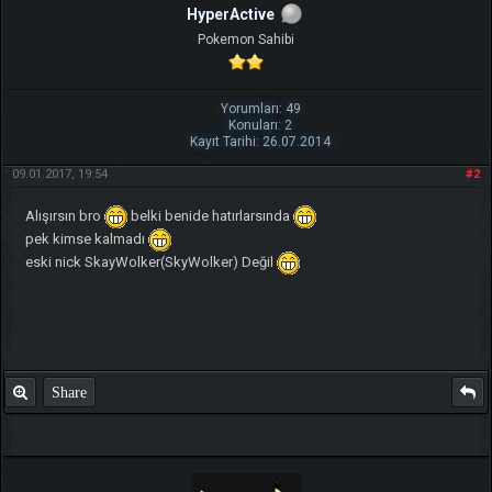
HyperActive
Pokemon Sahibi
Yorumları: 49
Konuları: 2
Kayıt Tarihi: 26.07.2014
09.01.2017, 19:54
#2
Alışırsın bro
belki benide hatırlarsında
pek kimse kalmadı
eski nick SkayWolker(SkyWolker) Değil
Share