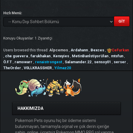
Hızlı Menü:
Konuyu Okuyanlar: 1 Ziyaretçi
Users browsed this thread:
Alpcemos
,
Ardahann
,
Bexces
,
CeFurkan
,
che guevera
,
farukhakan
,
Kenxyies
,
MetinBanİstiyorUlan
,
mtsfun
,
Ö.F.T
,
ramowarr
,
renaistrongest
,
Salamander.22
,
sensoy01
,
serser
,
TheOrder
,
V0LLKRASSHER
,
Yilmaz20
HAKKIMIZDA
Pokemon Pets oyunu hiç bir ödeme sistemi
bulunmayan, tamamıyla orjinal ve çok derin içeriğe
sahip, online, ücretsiz Pokemon MMO RPG rol yapma