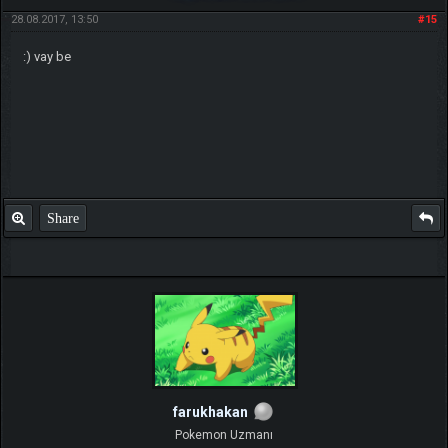
28.08.2017, 13:50
#15
:) vay be
Share
farukhakan
Pokemon Uzmanı