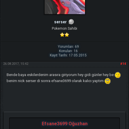
serser
Pokemon Sahibi
Yorumları: 69
Konuları: 16
Kayıt Tarihi: 17.05.2015
26.08.2017, 15:42
#14
Bende baya eskilerdenim arasıra giriyorum hey gidi günler hey be
benim nick serser di sonra efsane3699 olarak kalıcı yaptım
Efsane3699 Oğuzhan