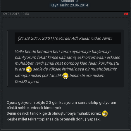
Konuları: 0
Kayıt Tarihi: 23.06.2014
09.04.2017, 10:53
#8
(21.03.2017, 20:01)
TheOrder Adlı Kullanıcıdan Alıntı:
Valla bende betadan beri varım oynamaya başlamayı
planlıyorum fakat kimse kalmamış eski ortamadan eskiden
muhabbet vardı şimdi chat bomboş klan falan kurulmuştu
bi ara
senle de yüksek ihtimal baya bir muahbbetimiz
olmuştu nickin çok tanıdık
benim bi ara nickim
DarkSLayerdı
Oyuna geliyorum böyle 2-3 gün kasıyorum sonra sıkılıp gidiyorum
çünkü sohbet edecek kimse yok.
Senin de nick tanıdık geldi olmuştur baya muhabbetimiz
Keşke millet tekrar toplansa da bi temelli dönüş yapsak.