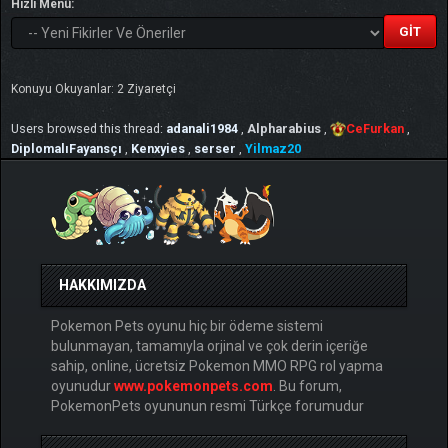
Hızlı Menü:
Konuyu Okuyanlar: 2 Ziyaretçi
Users browsed this thread:
adanali1984
,
Alpharabius
,
CeFurkan
,
DiplomalıFayansçı
,
Kenxyies
,
serser
,
Yilmaz20
HAKKIMIZDA
Pokemon Pets oyunu hiç bir ödeme sistemi
bulunmayan, tamamıyla orjinal ve çok derin içeriğe
sahip, online, ücretsiz Pokemon MMO RPG rol yapma
oyunudur
www.pokemonpets.com
. Bu forum,
PokemonPets oyununun resmi Türkçe forumudur