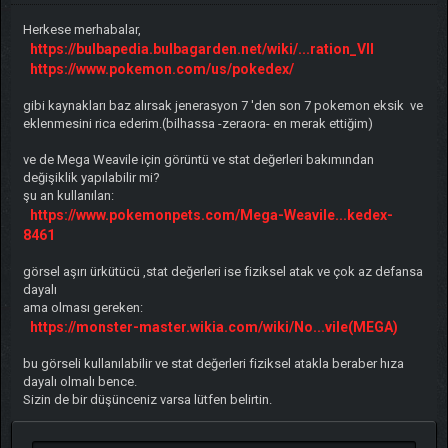
Herkese merhabalar,
https://bulbapedia.bulbagarden.net/wiki/...ration_VII
https://www.pokemon.com/us/pokedex/
gibi kaynakları baz alırsak jenerasyon 7 'den son 7 pokemon eksik ve
eklenmesini rica ederim.(bilhassa -zeraora- en merak ettiğim)
ve de Mega Weavile için görüntü ve stat değerleri bakımından
değişiklik yapılabilir mi?
şu an kullanılan:
https://www.pokemonpets.com/Mega-Weavile...kedex-
8461
görsel aşırı ürkütücü ,stat değerleri ise fiziksel atak ve çok az defansa
dayalı
ama olması gereken:
https://monster-master.wikia.com/wiki/No...vile(MEGA)
bu görseli kullanılabilir ve stat değerleri fiziksel atakla beraber hıza
dayalı olmalı bence.
Sizin de bir düşünceniz varsa lütfen belirtin.