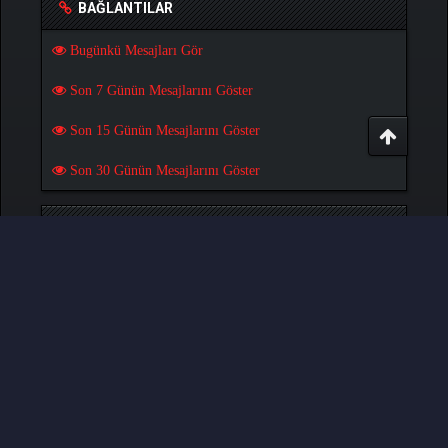
BAĞLANTILAR
Bugünkü Mesajları Gör
Son 7 Günün Mesajlarını Göster
Son 15 Günün Mesajlarını Göster
Son 30 Günün Mesajlarını Göster
OYUNLAR
Pokemon Pets Oyununu Oyna
Play Monster MMORPG Game
Türkçe Çeviri:
MCTR
, Yazılım:
MyBB
, © 2002-2026
MyBB Group
.
- Created by:
NetPen
.