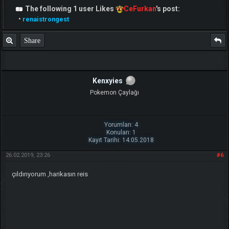
The following 1 user Likes
CeFurkan
's post:
•
renaistrongest
Share
Kenxyies
Pokemon Çaylağı
Yorumları: 4
Konuları: 1
Kayıt Tarihi: 14.05.2018
26.02.2019, 23:26
#6
çıldırıyorum ,harikasın reis