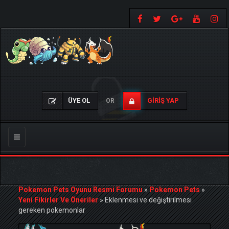
ÜYE OL
GIRIŞ YAP
OR
Gezinmeyi
Değiştir
Pokemon Pets Oyunu Resmi Forumu
»
Pokemon Pets
»
Yeni Fikirler Ve Öneriler
»
Eklenmesi ve değiştirilmesi
gereken pokemonlar