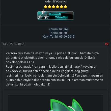
Kıdemli Yönetici
Yorumları: 362
Konuları: 20
Kayıt Tarihi: 05.09.2015
13.01.2019, 18:54
#2
Zeraora reisi ben de istiyorum ya :D şöyle hızlı güçlü hem de güzel
görünüşlü bi elektrik pokemonumuz olsa da kullansak :D Eksik
pokeler gelsin +1 :D
Resimler bu arada "fan yapımı kişilerden izin alınarak" koyuluyor
pokedex e , bu yüzden önceden de bir kaç defa değişmişti
resimlerimiz , belki cef bulamamıştır öyle birini :) Fan yapımı resimleri
bulup sahipleriyle birlikte resimlerin linkini CeF e atarsan muhtemelen
daha hızlı bi çözüm olacaktır :D