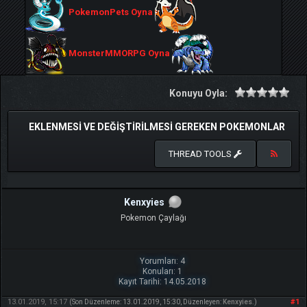
PokemonPets Oyna
MonsterMMORPG Oyna
Konuyu Oyla:
EKLENMESI VE DEĞIŞTIRILMESI GEREKEN POKEMONLAR
THREAD TOOLS
Kenxyies
Pokemon Çaylağı
Yorumları: 4
Konuları: 1
Kayıt Tarihi: 14.05.2018
13.01.2019, 15:17
#1
(Son Düzenleme: 13.01.2019, 15:30, Düzenleyen:
Kenxyies
.)